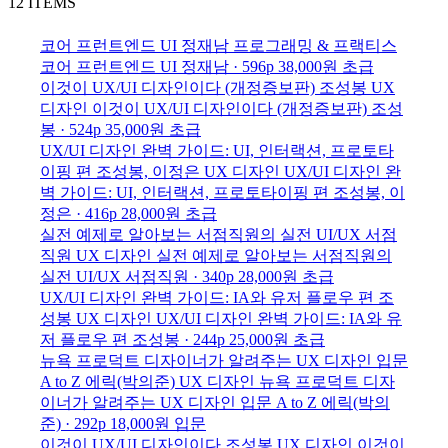
12 ITEMS
코어 프런트엔드 UI
정재남
프로그래밍 & 프랙티스
코어 프런트엔드 UI
정재남 · 596p
38,000원
초급
이것이 UX/UI 디자인이다 (개정증보판)
조성봉
UX
디자인
이것이 UX/UI 디자인이다 (개정증보판)
조성
봉 · 524p
35,000원
초급
UX/UI 디자인 완벽 가이드: UI, 인터랙션, 프로토타
이핑 편
조성봉, 이정은
UX 디자인
UX/UI 디자인 완
벽 가이드: UI, 인터랙션, 프로토타이핑 편
조성봉, 이
정은 · 416p
28,000원
초급
실전 예제로 알아보는 서점직원의 실전 UI/UX
서점
직원
UX 디자인
실전 예제로 알아보는 서점직원의
실전 UI/UX
서점직원 · 340p
28,000원
초급
UX/UI 디자인 완벽 가이드: IA와 유저 플로우 편
조
성봉
UX 디자인
UX/UI 디자인 완벽 가이드: IA와 유
저 플로우 편
조성봉 · 244p
25,000원
초급
뉴욕 프로덕트 디자이너가 알려주는 UX 디자인 입문
A to Z
에릭(박의준)
UX 디자인
뉴욕 프로덕트 디자
이너가 알려주는 UX 디자인 입문 A to Z
에릭(박의
준) · 292p
18,000원
입문
이것이 UX/UI 디자인이다
조성봉
UX 디자인
이것이