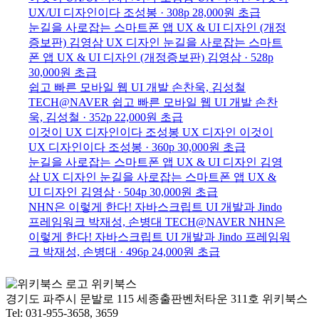
UX/UI 디자인이다
조성봉 · 308p
28,000원
초급
눈길을 사로잡는 스마트폰 앱 UX & UI 디자인 (개정
증보판)
김영삼
UX 디자인
눈길을 사로잡는 스마트
폰 앱 UX & UI 디자인 (개정증보판)
김영삼 · 528p
30,000원
초급
쉽고 빠른 모바일 웹 UI 개발
손찬욱, 김성철
TECH@NAVER
쉽고 빠른 모바일 웹 UI 개발
손찬
욱, 김성철 · 352p
22,000원
초급
이것이 UX 디자인이다
조성봉
UX 디자인
이것이
UX 디자인이다
조성봉 · 360p
30,000원
초급
눈길을 사로잡는 스마트폰 앱 UX & UI 디자인
김영
삼
UX 디자인
눈길을 사로잡는 스마트폰 앱 UX &
UI 디자인
김영삼 · 504p
30,000원
초급
NHN은 이렇게 한다! 자바스크립트 UI 개발과 Jindo
프레임워크
박재성, 손병대
TECH@NAVER
NHN은
이렇게 한다! 자바스크립트 UI 개발과 Jindo 프레임워
크
박재성, 손병대 · 496p
24,000원
초급
위키북스
경기도 파주시 문발로 115 세종출판벤처타운 311호 위키북스
Tel: 031-955-3658, 3659