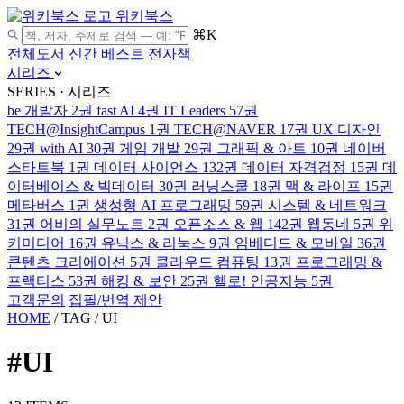
위키북스
⌘K
전체도서
신간
베스트
전자책
시리즈
SERIES · 시리즈
be 개발자
2권
fast AI
4권
IT Leaders
57권
TECH@InsightCampus
1권
TECH@NAVER
17권
UX 디자인
29권
with AI
30권
게임 개발
29권
그래픽 & 아트
10권
네이버
스타트북
1권
데이터 사이언스
132권
데이터 자격검정
15권
데
이터베이스 & 빅데이터
30권
러닝스쿨
18권
맥 & 라이프
15권
메타버스
1권
생성형 AI 프로그래밍
59권
시스템 & 네트워크
31권
어비의 실무노트
2권
오픈소스 & 웹
142권
웹동네
5권
위
키미디어
16권
유닉스 & 리눅스
9권
임베디드 & 모바일
36권
콘텐츠 크리에이션
5권
클라우드 컴퓨팅
13권
프로그래밍 &
프랙티스
53권
해킹 & 보안
25권
헬로! 인공지능
5권
고객문의
집필/번역 제안
HOME
/
TAG
/
UI
#UI