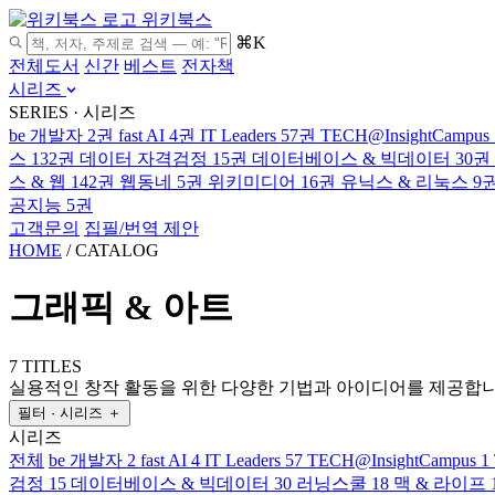
위키북스
⌘K
전체도서
신간
베스트
전자책
시리즈
SERIES · 시리즈
be 개발자
2권
fast AI
4권
IT Leaders
57권
TECH@InsightCampus
스
132권
데이터 자격검정
15권
데이터베이스 & 빅데이터
30권
스 & 웹
142권
웹동네
5권
위키미디어
16권
유닉스 & 리눅스
9
공지능
5권
고객문의
집필/번역 제안
HOME
/
CATALOG
그래픽 & 아트
7 TITLES
실용적인 창작 활동을 위한 다양한 기법과 아이디어를 제공합니
필터 · 시리즈
＋
시리즈
전체
be 개발자
2
fast AI
4
IT Leaders
57
TECH@InsightCampus
1
검정
15
데이터베이스 & 빅데이터
30
러닝스쿨
18
맥 & 라이프