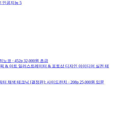
! 인공지능
5
히노코 · 452p
32,000원
초급
픽 & 아트
일러스트레이터 & 포토샵 디자인 아이디어 실전 테
 채색 테크닉 [결정판]:
사이드란치 · 208p
25,000원
입문