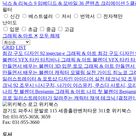
닉스 & 리눅스
9
임베디드 & 모바일
36
콘텐츠 크리에이션
5
클
필터
신간
베스트셀러
저서
번역서
전자책만
난이도
입문
초급
중급
고급
그래픽 & 아트
✕
모두 해제
GRID
LIST
최강 구도 디자인 92
ingectar-e
그래픽 & 아트
최강 구도 디자인 
블렌더 VFX
타카 타치바나
그래픽 & 아트
블렌더 VFX
타카 타치
만들면서 배우는 블렌더 3D 입문
토모
그래픽 & 아트
만들면서 
만들면서 배우는 블렌더 캐릭터 모델링 실전 가이드
히노코
그
일러스트레이터 & 포토샵 디자인 아이디어 실전 테크닉 92
조우
크닉 92
조우시 니시구치, 나가이 야스유키, 쿠스다 사토시, 모리 카
나의 첫 블렌더
Benjamin
그래픽 & 아트
나의 첫 블렌더
Benjami
프로 일러스트레이터가 알려주는 캐릭터 채색 테크닉 [결정판]:
위키북스
경기도 파주시 문발로 115 세종출판벤처타운 311호 위키북스
Tel: 031-955-3658, 3659
Fax: 031-955-3660
도서