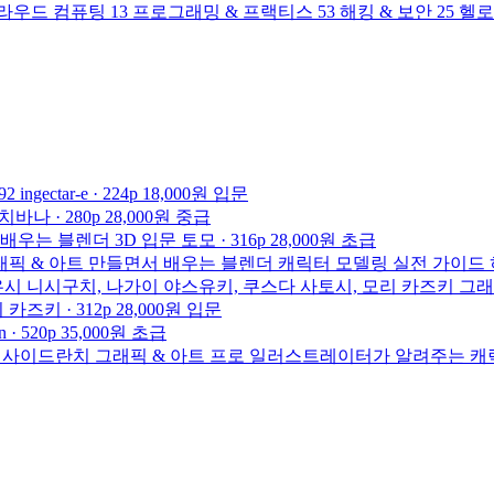
라우드 컴퓨팅
13
프로그래밍 & 프랙티스
53
해킹 & 보안
25
헬로
92
ingectar-e · 224p
18,000원
입문
바나 · 280p
28,000원
중급
배우는 블렌더 3D 입문
토모 · 316p
28,000원
초급
래픽 & 아트
만들면서 배우는 블렌더 캐릭터 모델링 실전 가이드
시 니시구치, 나가이 야스유키, 쿠스다 사토시, 모리 카즈키
그래
즈키 · 312p
28,000원
입문
n · 520p
35,000원
초급
사이드란치
그래픽 & 아트
프로 일러스트레이터가 알려주는 캐릭터