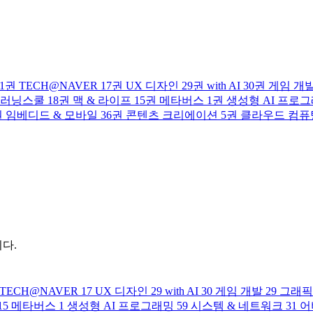
1권
TECH@NAVER
17권
UX 디자인
29권
with AI
30권
게임 개
러닝스쿨
18권
맥 & 라이프
15권
메타버스
1권
생성형 AI 프로
권
임베디드 & 모바일
36권
콘텐츠 크리에이션
5권
클라우드 컴퓨
다.
TECH@NAVER
17
UX 디자인
29
with AI
30
게임 개발
29
그래픽
15
메타버스
1
생성형 AI 프로그래밍
59
시스템 & 네트워크
31
어