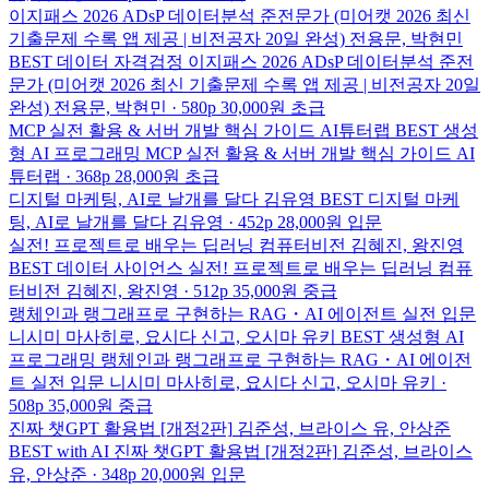
이지패스 2026 ADsP 데이터분석 준전문가 (미어캣 2026 최신
기출문제 수록 앱 제공 | 비전공자 20일 완성)
전용문, 박현민
BEST
데이터 자격검정
이지패스 2026 ADsP 데이터분석 준전
문가 (미어캣 2026 최신 기출문제 수록 앱 제공 | 비전공자 20일
완성)
전용문, 박현민 · 580p
30,000원
초급
MCP 실전 활용 & 서버 개발 핵심 가이드
AI튜터랩
BEST
생성
형 AI 프로그래밍
MCP 실전 활용 & 서버 개발 핵심 가이드
AI
튜터랩 · 368p
28,000원
초급
디지털 마케팅, AI로 날개를 달다
김유영
BEST
디지털 마케
팅, AI로 날개를 달다
김유영 · 452p
28,000원
입문
실전! 프로젝트로 배우는 딥러닝 컴퓨터비전
김혜진, 왕진영
BEST
데이터 사이언스
실전! 프로젝트로 배우는 딥러닝 컴퓨
터비전
김혜진, 왕진영 · 512p
35,000원
중급
랭체인과 랭그래프로 구현하는 RAG・AI 에이전트 실전 입문
니시미 마사히로, 요시다 신고, 오시마 유키
BEST
생성형 AI
프로그래밍
랭체인과 랭그래프로 구현하는 RAG・AI 에이전
트 실전 입문
니시미 마사히로, 요시다 신고, 오시마 유키 ·
508p
35,000원
중급
진짜 챗GPT 활용법 [개정2판]
김준성, 브라이스 유, 안상준
BEST
with AI
진짜 챗GPT 활용법 [개정2판]
김준성, 브라이스
유, 안상준 · 348p
20,000원
입문