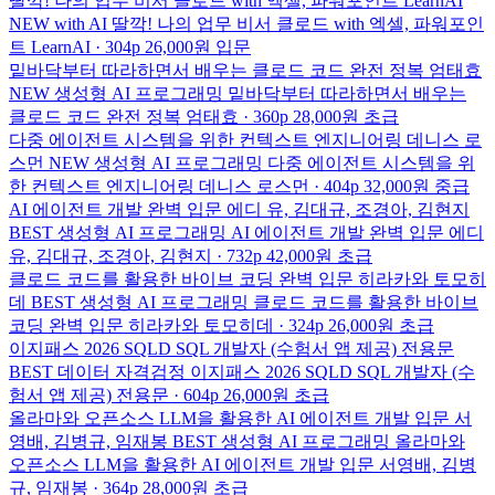
딸깍! 나의 업무 비서 클로드 with 엑셀, 파워포인트
LearnAI
NEW
with AI
딸깍! 나의 업무 비서 클로드 with 엑셀, 파워포인
트
LearnAI · 304p
26,000원
입문
밑바닥부터 따라하면서 배우는 클로드 코드 완전 정복
엄태효
NEW
생성형 AI 프로그래밍
밑바닥부터 따라하면서 배우는
클로드 코드 완전 정복
엄태효 · 360p
28,000원
초급
다중 에이전트 시스템을 위한 컨텍스트 엔지니어링
데니스 로
스먼
NEW
생성형 AI 프로그래밍
다중 에이전트 시스템을 위
한 컨텍스트 엔지니어링
데니스 로스먼 · 404p
32,000원
중급
AI 에이전트 개발 완벽 입문
에디 유, 김대규, 조경아, 김현지
BEST
생성형 AI 프로그래밍
AI 에이전트 개발 완벽 입문
에디
유, 김대규, 조경아, 김현지 · 732p
42,000원
초급
클로드 코드를 활용한 바이브 코딩 완벽 입문
히라카와 토모히
데
BEST
생성형 AI 프로그래밍
클로드 코드를 활용한 바이브
코딩 완벽 입문
히라카와 토모히데 · 324p
26,000원
초급
이지패스 2026 SQLD SQL 개발자 (수험서 앱 제공)
전용문
BEST
데이터 자격검정
이지패스 2026 SQLD SQL 개발자 (수
험서 앱 제공)
전용문 · 604p
26,000원
초급
올라마와 오픈소스 LLM을 활용한 AI 에이전트 개발 입문
서
영배, 김병규, 임재봉
BEST
생성형 AI 프로그래밍
올라마와
오픈소스 LLM을 활용한 AI 에이전트 개발 입문
서영배, 김병
규, 임재봉 · 364p
28,000원
초급