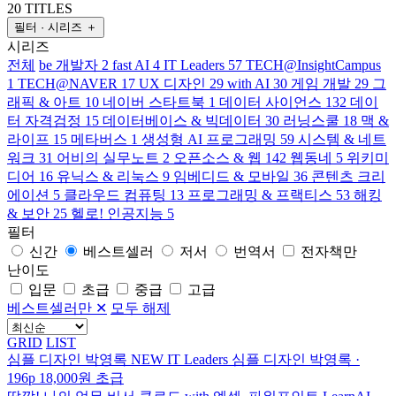
20 TITLES
필터 · 시리즈
＋
시리즈
전체
be 개발자
2
fast AI
4
IT Leaders
57
TECH@InsightCampus
1
TECH@NAVER
17
UX 디자인
29
with AI
30
게임 개발
29
그
래픽 & 아트
10
네이버 스타트북
1
데이터 사이언스
132
데이
터 자격검정
15
데이터베이스 & 빅데이터
30
러닝스쿨
18
맥 &
라이프
15
메타버스
1
생성형 AI 프로그래밍
59
시스템 & 네트
워크
31
어비의 실무노트
2
오픈소스 & 웹
142
웹동네
5
위키미
디어
16
유닉스 & 리눅스
9
임베디드 & 모바일
36
콘텐츠 크리
에이션
5
클라우드 컴퓨팅
13
프로그래밍 & 프랙티스
53
해킹
& 보안
25
헬로! 인공지능
5
필터
신간
베스트셀러
저서
번역서
전자책만
난이도
입문
초급
중급
고급
베스트셀러만
✕
모두 해제
GRID
LIST
심플 디자인
박영록
NEW
IT Leaders
심플 디자인
박영록 ·
196p
18,000원
초급