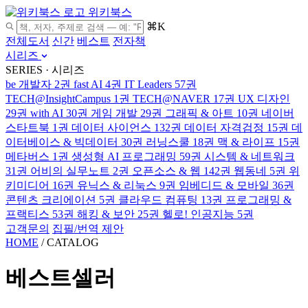
위키북스
⌘K
전체도서
신간
베스트
전자책
시리즈
SERIES · 시리즈
be 개발자
2권
fast AI
4권
IT Leaders
57권
TECH@InsightCampus
1권
TECH@NAVER
17권
UX 디자인
29권
with AI
30권
게임 개발
29권
그래픽 & 아트
10권
네이버
스타트북
1권
데이터 사이언스
132권
데이터 자격검정
15권
데
이터베이스 & 빅데이터
30권
러닝스쿨
18권
맥 & 라이프
15권
메타버스
1권
생성형 AI 프로그래밍
59권
시스템 & 네트워크
31권
어비의 실무노트
2권
오픈소스 & 웹
142권
웹동네
5권
위
키미디어
16권
유닉스 & 리눅스
9권
임베디드 & 모바일
36권
콘텐츠 크리에이션
5권
클라우드 컴퓨팅
13권
프로그래밍 &
프랙티스
53권
해킹 & 보안
25권
헬로! 인공지능
5권
고객문의
집필/번역 제안
HOME
/
CATALOG
베스트셀러