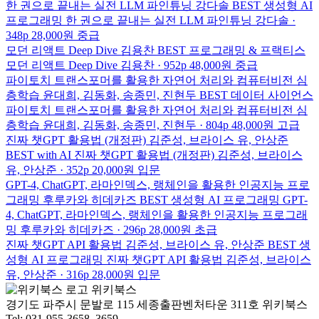
한 권으로 끝내는 실전 LLM 파인튜닝
강다솔
BEST
생성형 AI
프로그래밍
한 권으로 끝내는 실전 LLM 파인튜닝
강다솔 ·
348p
28,000원
중급
모던 리액트 Deep Dive
김용찬
BEST
프로그래밍 & 프랙티스
모던 리액트 Deep Dive
김용찬 · 952p
48,000원
중급
파이토치 트랜스포머를 활용한 자연어 처리와 컴퓨터비전 심
층학습
윤대희, 김동화, 송종민, 진현두
BEST
데이터 사이언스
파이토치 트랜스포머를 활용한 자연어 처리와 컴퓨터비전 심
층학습
윤대희, 김동화, 송종민, 진현두 · 804p
48,000원
고급
진짜 챗GPT 활용법 (개정판)
김준성, 브라이스 유, 안상준
BEST
with AI
진짜 챗GPT 활용법 (개정판)
김준성, 브라이스
유, 안상준 · 352p
20,000원
입문
GPT-4, ChatGPT, 라마인덱스, 랭체인을 활용한 인공지능 프로
그래밍
후루카와 히데카즈
BEST
생성형 AI 프로그래밍
GPT-
4, ChatGPT, 라마인덱스, 랭체인을 활용한 인공지능 프로그래
밍
후루카와 히데카즈 · 296p
28,000원
초급
진짜 챗GPT API 활용법
김준성, 브라이스 유, 안상준
BEST
생
성형 AI 프로그래밍
진짜 챗GPT API 활용법
김준성, 브라이스
유, 안상준 · 316p
28,000원
입문
위키북스
경기도 파주시 문발로 115 세종출판벤처타운 311호 위키북스
Tel: 031-955-3658, 3659