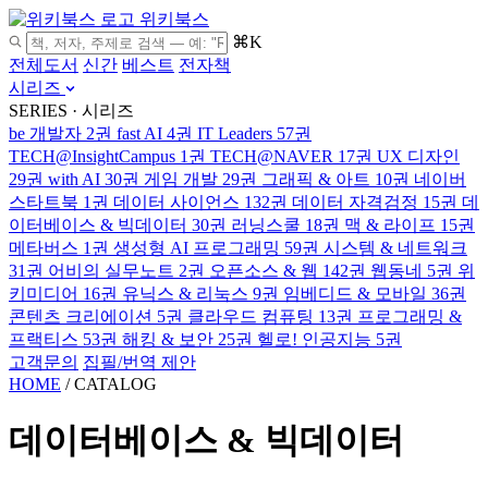
위키북스
⌘K
전체도서
신간
베스트
전자책
시리즈
SERIES · 시리즈
be 개발자
2권
fast AI
4권
IT Leaders
57권
TECH@InsightCampus
1권
TECH@NAVER
17권
UX 디자인
29권
with AI
30권
게임 개발
29권
그래픽 & 아트
10권
네이버
스타트북
1권
데이터 사이언스
132권
데이터 자격검정
15권
데
이터베이스 & 빅데이터
30권
러닝스쿨
18권
맥 & 라이프
15권
메타버스
1권
생성형 AI 프로그래밍
59권
시스템 & 네트워크
31권
어비의 실무노트
2권
오픈소스 & 웹
142권
웹동네
5권
위
키미디어
16권
유닉스 & 리눅스
9권
임베디드 & 모바일
36권
콘텐츠 크리에이션
5권
클라우드 컴퓨팅
13권
프로그래밍 &
프랙티스
53권
해킹 & 보안
25권
헬로! 인공지능
5권
고객문의
집필/번역 제안
HOME
/
CATALOG
데이터베이스 & 빅데이터