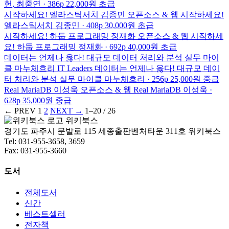
헌, 최중연 · 386p
22,000원
초급
시작하세요! 엘라스틱서치
김종민
오픈소스 & 웹
시작하세요!
엘라스틱서치
김종민 · 408p
30,000원
초급
시작하세요! 하둡 프로그래밍
정재화
오픈소스 & 웹
시작하세
요! 하둡 프로그래밍
정재화 · 692p
40,000원
초급
데이터는 언제나 옳다! 대규모 데이터 처리와 분석 실무
마이
클 마누체흐리
IT Leaders
데이터는 언제나 옳다! 대규모 데이
터 처리와 분석 실무
마이클 마누체흐리 · 256p
25,000원
중급
Real MariaDB
이성욱
오픈소스 & 웹
Real MariaDB
이성욱 ·
628p
35,000원
중급
← PREV
1
2
NEXT →
1–20 / 26
위키북스
경기도 파주시 문발로 115 세종출판벤처타운 311호 위키북스
Tel: 031-955-3658, 3659
Fax: 031-955-3660
도서
전체도서
신간
베스트셀러
전자책