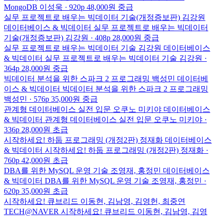
MongoDB
이성욱 · 920p
48,000원
중급
실무 프로젝트로 배우는 빅데이터 기술(개정증보판)
김강원
데이터베이스 & 빅데이터
실무 프로젝트로 배우는 빅데이터
기술(개정증보판)
김강원 · 408p
28,000원
중급
실무 프로젝트로 배우는 빅데이터 기술
김강원
데이터베이스
& 빅데이터
실무 프로젝트로 배우는 빅데이터 기술
김강원 ·
364p
28,000원
중급
빅데이터 분석을 위한 스파크 2 프로그래밍
백성민
데이터베
이스 & 빅데이터
빅데이터 분석을 위한 스파크 2 프로그래밍
백성민 · 576p
35,000원
중급
관계형 데이터베이스 실전 입문
오쿠노 미키야
데이터베이스
& 빅데이터
관계형 데이터베이스 실전 입문
오쿠노 미키야 ·
336p
28,000원
초급
시작하세요! 하둡 프로그래밍 (개정2판)
정재화
데이터베이스
& 빅데이터
시작하세요! 하둡 프로그래밍 (개정2판)
정재화 ·
760p
42,000원
초급
DBA를 위한 MySQL 운영 기술
조영재, 홍정민
데이터베이스
& 빅데이터
DBA를 위한 MySQL 운영 기술
조영재, 홍정민 ·
620p
35,000원
초급
시작하세요! 큐브리드
이동현, 김남영, 김영헌, 최중연
TECH@NAVER
시작하세요! 큐브리드
이동현, 김남영, 김영