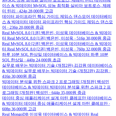
MySQL 성능 최적화
실비아 보트로스, 제레미 틴리
데이터베
이스 & 빅데이터
MySQL 성능 최적화
실비아 보트로스, 제레
미 틴리 · 424p
28,000원
고급
데이터 파이프라인 핵심 가이드
제임스 댄스모어
데이터베이
스 & 빅데이터
데이터 파이프라인 핵심 가이드
제임스 댄스모
어 · 236p
20,000원
중급
Real MySQL 8.0 [1권]
백은빈, 이성욱
데이터베이스 & 빅데이
터
Real MySQL 8.0 [1권]
백은빈, 이성욱 · 516p
30,000원
중급
Real MySQL 8.0 [2권]
백은빈, 이성욱
데이터베이스 & 빅데이
터
Real MySQL 8.0 [2권]
백은빈, 이성욱 · 760p
32,000원
중급
하루 10분 SQL
한상일
데이터베이스 & 빅데이터
하루 10분
SQL
한상일 · 440p
24,000원
초급
실무로 배우는 빅데이터 기술 (개정2판)
김강원
데이터베이스
& 빅데이터
실무로 배우는 빅데이터 기술 (개정2판)
김강원 ·
416p
30,000원
중급
빅데이터 분석을 위한 스파크 2 프로그래밍 [개정판]
백성민
데이터베이스 & 빅데이터
빅데이터 분석을 위한 스파크 2 프
로그래밍 [개정판]
백성민 · 644p
35,000원
중급
데이터 중심 애플리케이션 설계
마틴 클레프만
데이터베이스
& 빅데이터
데이터 중심 애플리케이션 설계
마틴 클레프만 ·
608p
36,000원
고급
Real MongoDB
이성욱
데이터베이스 & 빅데이터
Real