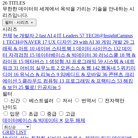
26 TITLES
무한한 데이터의 세계에서 옥석을 가리는 기술을 안내하는 시
리즈입니다.
필터 · 시리즈
＋
시리즈
전체
be 개발자
2
fast AI
4
IT Leaders
57
TECH@InsightCampus
1
TECH@NAVER
17
UX 디자인
29
with AI
30
게임 개발
29
그
래픽 & 아트
10
네이버 스타트북
1
데이터 사이언스
132
데이
터 자격검정
15
데이터베이스 & 빅데이터
30
러닝스쿨
18
맥 &
라이프
15
메타버스
1
생성형 AI 프로그래밍
59
시스템 & 네트
워크
31
어비의 실무노트
2
오픈소스 & 웹
142
웹동네
5
위키미
디어
16
유닉스 & 리눅스
9
임베디드 & 모바일
36
콘텐츠 크리
에이션
5
클라우드 컴퓨팅
13
프로그래밍 & 프랙티스
53
해킹
& 보안
25
헬로! 인공지능
5
필터
신간
베스트셀러
저서
번역서
전자책만
난이도
입문
초급
중급
고급
데이터베이스 & 빅데이터
✕
모두 해제
GRID
LIST