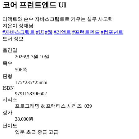
코어 프런트엔드 UI
리액트와 순수 자바스크립트로 키우는 실무 사고력
지은이
정재남
#자바스크립트
#UI
#웹
#리액트
#프런트엔드
#컴포넌트
도서 정보
출간일
2026년 3월 10일
쪽수
596쪽
판형
175*235*25mm
ISBN
9791158396602
시리즈
프로그래밍 & 프랙티스 시리즈_039
정가
38,000원
난이도
입문
초급
중급
고급