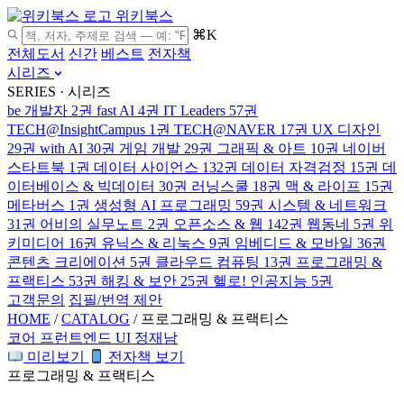
위키북스
⌘K
전체도서
신간
베스트
전자책
시리즈
SERIES · 시리즈
be 개발자
2권
fast AI
4권
IT Leaders
57권
TECH@InsightCampus
1권
TECH@NAVER
17권
UX 디자인
29권
with AI
30권
게임 개발
29권
그래픽 & 아트
10권
네이버
스타트북
1권
데이터 사이언스
132권
데이터 자격검정
15권
데
이터베이스 & 빅데이터
30권
러닝스쿨
18권
맥 & 라이프
15권
메타버스
1권
생성형 AI 프로그래밍
59권
시스템 & 네트워크
31권
어비의 실무노트
2권
오픈소스 & 웹
142권
웹동네
5권
위
키미디어
16권
유닉스 & 리눅스
9권
임베디드 & 모바일
36권
콘텐츠 크리에이션
5권
클라우드 컴퓨팅
13권
프로그래밍 &
프랙티스
53권
해킹 & 보안
25권
헬로! 인공지능
5권
고객문의
집필/번역 제안
HOME
/
CATALOG
/
프로그래밍 & 프랙티스
코어 프런트엔드 UI
정재남
미리보기
전자책 보기
프로그래밍 & 프랙티스