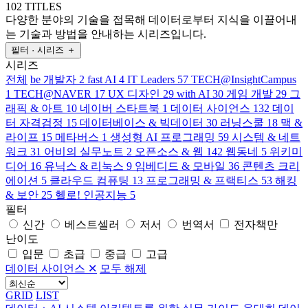
102 TITLES
다양한 분야의 기술을 접목해 데이터로부터 지식을 이끌어내
는 기술과 방법을 안내하는 시리즈입니다.
필터 · 시리즈
＋
시리즈
전체
be 개발자
2
fast AI
4
IT Leaders
57
TECH@InsightCampus
1
TECH@NAVER
17
UX 디자인
29
with AI
30
게임 개발
29
그
래픽 & 아트
10
네이버 스타트북
1
데이터 사이언스
132
데이
터 자격검정
15
데이터베이스 & 빅데이터
30
러닝스쿨
18
맥 &
라이프
15
메타버스
1
생성형 AI 프로그래밍
59
시스템 & 네트
워크
31
어비의 실무노트
2
오픈소스 & 웹
142
웹동네
5
위키미
디어
16
유닉스 & 리눅스
9
임베디드 & 모바일
36
콘텐츠 크리
에이션
5
클라우드 컴퓨팅
13
프로그래밍 & 프랙티스
53
해킹
& 보안
25
헬로! 인공지능
5
필터
신간
베스트셀러
저서
번역서
전자책만
난이도
입문
초급
중급
고급
데이터 사이언스
✕
모두 해제
GRID
LIST