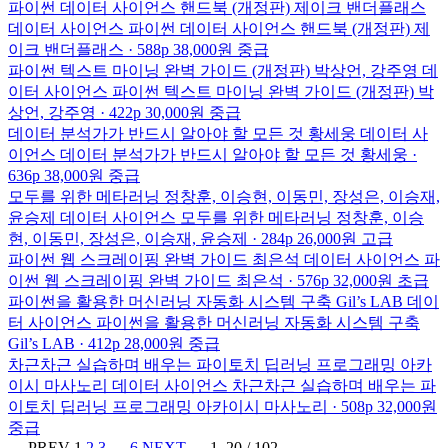
파이썬 데이터 사이언스 핸드북 (개정판)
제이크 밴더플래스
데이터 사이언스
파이썬 데이터 사이언스 핸드북 (개정판)
제
이크 밴더플래스 · 588p
38,000원
중급
파이썬 텍스트 마이닝 완벽 가이드 (개정판)
박상언, 강주영
데
이터 사이언스
파이썬 텍스트 마이닝 완벽 가이드 (개정판)
박
상언, 강주영 · 422p
30,000원
중급
데이터 분석가가 반드시 알아야 할 모든 것
황세웅
데이터 사
이언스
데이터 분석가가 반드시 알아야 할 모든 것
황세웅 ·
636p
38,000원
중급
모두를 위한 메타러닝
정창훈, 이승현, 이동민, 장성은, 이승재,
윤승제
데이터 사이언스
모두를 위한 메타러닝
정창훈, 이승
현, 이동민, 장성은, 이승재, 윤승제 · 284p
26,000원
고급
파이썬 웹 스크레이핑 완벽 가이드
최은석
데이터 사이언스
파
이썬 웹 스크레이핑 완벽 가이드
최은석 · 576p
32,000원
초급
파이썬을 활용한 머신러닝 자동화 시스템 구축
Gil’s LAB
데이
터 사이언스
파이썬을 활용한 머신러닝 자동화 시스템 구축
Gil’s LAB · 412p
28,000원
중급
차근차근 실습하며 배우는 파이토치 딥러닝 프로그래밍
아카
이시 마사노리
데이터 사이언스
차근차근 실습하며 배우는 파
이토치 딥러닝 프로그래밍
아카이시 마사노리 · 508p
32,000원
중급
← PREV
1
2
3
…
6
NEXT →
1–20 / 102