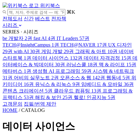
위키북스
⌘K
전체도서
신간
베스트
전자책
시리즈
SERIES · 시리즈
be 개발자
2권
fast AI
4권
IT Leaders
57권
TECH@InsightCampus
1권
TECH@NAVER
17권
UX 디자인
29권
with AI
30권
게임 개발
29권
그래픽 & 아트
10권
네이버
스타트북
1권
데이터 사이언스
132권
데이터 자격검정
15권
데
이터베이스 & 빅데이터
30권
러닝스쿨
18권
맥 & 라이프
15권
메타버스
1권
생성형 AI 프로그래밍
59권
시스템 & 네트워크
31권
어비의 실무노트
2권
오픈소스 & 웹
142권
웹동네
5권
위
키미디어
16권
유닉스 & 리눅스
9권
임베디드 & 모바일
36권
콘텐츠 크리에이션
5권
클라우드 컴퓨팅
13권
프로그래밍 &
프랙티스
53권
해킹 & 보안
25권
헬로! 인공지능
5권
고객문의
집필/번역 제안
HOME
/
CATALOG
데이터 사이언스