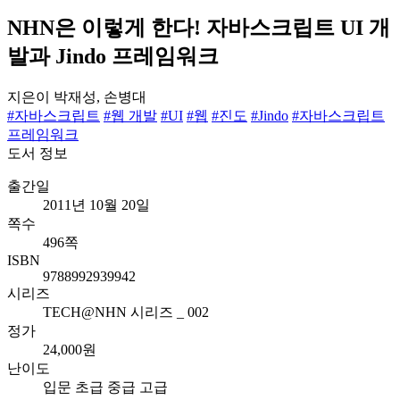
NHN은 이렇게 한다! 자바스크립트 UI 개
발과 Jindo 프레임워크
지은이
박재성, 손병대
#자바스크립트
#웹 개발
#UI
#웹
#진도
#Jindo
#자바스크립트
프레임워크
도서 정보
출간일
2011년 10월 20일
쪽수
496쪽
ISBN
9788992939942
시리즈
TECH@NHN 시리즈 _ 002
정가
24,000원
난이도
입문
초급
중급
고급