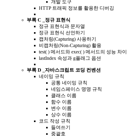
개발 도구
HTTP 트래픽 정보를 활용한 디버깅
부록 C _정규 표현식
정규 표현식과 문자열
정규 표현식 선언하기
캡처링(Capturing) 사용하기
비캡처링(Non-Capturing) 활용
test( ) 메서드와 exec( ) 메서드의 성능 차이
lastIndex 속성과 g플래그 옵션
부록 D _자바스크립트 코딩 컨벤션
네이밍 규칙
공통 네이밍 규칙
네임스페이스 명명 규칙
클래스 이름
함수 이름
변수 이름
상수 이름
코드 작성 규칙
들여쓰기
중괄호