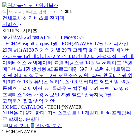
위키북스
⌘K
전체도서
신간
베스트
전자책
시리즈
SERIES · 시리즈
be 개발자
2권
fast AI
4권
IT Leaders
57권
TECH@InsightCampus
1권
TECH@NAVER
17권
UX 디자인
29권
with AI
30권
게임 개발
29권
그래픽 & 아트
10권
네이버
스타트북
1권
데이터 사이언스
132권
데이터 자격검정
15권
데
이터베이스 & 빅데이터
30권
러닝스쿨
18권
맥 & 라이프
15권
메타버스
1권
생성형 AI 프로그래밍
59권
시스템 & 네트워크
31권
어비의 실무노트
2권
오픈소스 & 웹
142권
웹동네
5권
위
키미디어
16권
유닉스 & 리눅스
9권
임베디드 & 모바일
36권
콘텐츠 크리에이션
5권
클라우드 컴퓨팅
13권
프로그래밍 &
프랙티스
53권
해킹 & 보안
25권
헬로! 인공지능
5권
고객문의
집필/번역 제안
HOME
/
CATALOG
/
TECH@NAVER
NHN은 이렇게 한다! 자바스크립트 UI 개발과 Jindo 프레임워
크
박재성, 손병대
미리보기
전자책 보기
TECH@NAVER