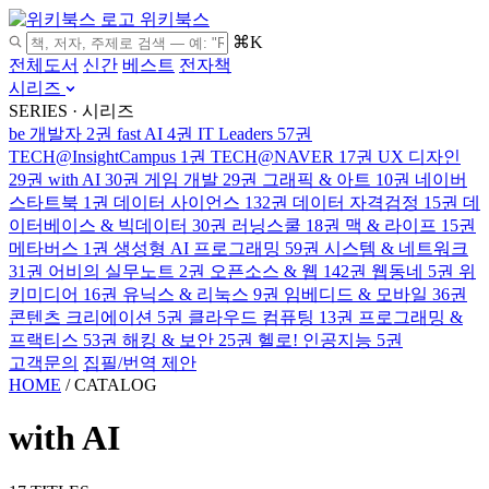
위키북스
⌘K
전체도서
신간
베스트
전자책
시리즈
SERIES · 시리즈
be 개발자
2권
fast AI
4권
IT Leaders
57권
TECH@InsightCampus
1권
TECH@NAVER
17권
UX 디자인
29권
with AI
30권
게임 개발
29권
그래픽 & 아트
10권
네이버
스타트북
1권
데이터 사이언스
132권
데이터 자격검정
15권
데
이터베이스 & 빅데이터
30권
러닝스쿨
18권
맥 & 라이프
15권
메타버스
1권
생성형 AI 프로그래밍
59권
시스템 & 네트워크
31권
어비의 실무노트
2권
오픈소스 & 웹
142권
웹동네
5권
위
키미디어
16권
유닉스 & 리눅스
9권
임베디드 & 모바일
36권
콘텐츠 크리에이션
5권
클라우드 컴퓨팅
13권
프로그래밍 &
프랙티스
53권
해킹 & 보안
25권
헬로! 인공지능
5권
고객문의
집필/번역 제안
HOME
/
CATALOG
with AI