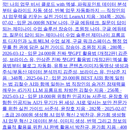
깍! 나의 업무 비서 클로드 with 엑셀, 파워포인트
데이터 분석
부터 슬라이드 자동 생성, 반복 업무 자동화까지 — 직장인의
AI 업무력을 키우는 실전 가이드
LearnAI 지음 · 304쪽 · 2026-
07-02 · 입문
26,000원
NEW
나야, 구글 에듀테크. 질문이 답이
되는 제미나이 수업 솔루션
장승아, 조원정
나야, 구글 에듀테
크. 질문이 답이 되는 제미나이 수업 솔루션
제미나이 프롬프
트 디자인과 노트북LM 수업 설계, 구글 워크스페이스 행정 업
무를 한 권에 담은 실전 가이드
장승아, 조원정 지음 · 280쪽 ·
2026-03-12 · 입문
24,000원
진짜 챗GPT 활용법 [개정2판]
김준
성, 브라이스 유, 안상준
진짜 챗GPT 활용법 [개정2판]
엑셀 활
용법부터 블로그 자동화, 유튜브 콘텐츠/이미지/동영상 생성과
주식/부동산 데이터 분석까지
김준성, 브라이스 유, 안상준 지
음 · 348쪽 · 2025-04-17 · 입문
20,000원
BEST
AI와 함께 일하
는 법
김철수
AI와 함께 일하는 법
직장인의 숨겨진 잠재력을
깨우는 45가지 LLM 프롬프트 처방전
김철수 지음 · 256쪽 ·
2025-03-12 · 입문
18,000원
위험한 인공지능
서준석, 윤장호
위
험한 인공지능
AI가 무기가 된 세상, AI로 맞서는 보안 전문가
를 위한 실전 가이드
서준석, 윤장호 지음 · 282쪽 · 2025-02-07
· 초급
20,000원
생성형 AI 업무 혁신 2
박찬규, 윤가희
생성형
AI 업무 혁신 2
데이터 분석, 이미지 생성, 번역 그리고 정보의
효율적 활용을 위한 AI 완벽 활용서
박찬규, 윤가희 지음 · 408