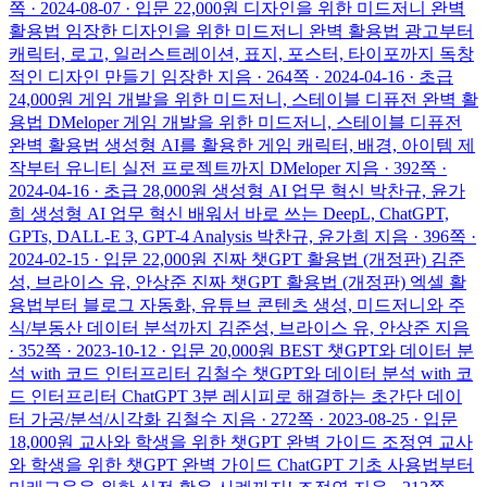
쪽 · 2024-08-07 · 입문
22,000원
디자인을 위한 미드저니 완벽
활용법
임장한
디자인을 위한 미드저니 완벽 활용법
광고부터
캐릭터, 로고, 일러스트레이션, 표지, 포스터, 타이포까지 독창
적인 디자인 만들기
임장한 지음 · 264쪽 · 2024-04-16 · 초급
24,000원
게임 개발을 위한 미드저니, 스테이블 디퓨전 완벽 활
용법
DMeloper
게임 개발을 위한 미드저니, 스테이블 디퓨전
완벽 활용법
생성형 AI를 활용한 게임 캐릭터, 배경, 아이템 제
작부터 유니티 실전 프로젝트까지
DMeloper 지음 · 392쪽 ·
2024-04-16 · 초급
28,000원
생성형 AI 업무 혁신
박찬규, 윤가
희
생성형 AI 업무 혁신
배워서 바로 쓰는 DeepL, ChatGPT,
GPTs, DALL-E 3, GPT-4 Analysis
박찬규, 윤가희 지음 · 396쪽 ·
2024-02-15 · 입문
22,000원
진짜 챗GPT 활용법 (개정판)
김준
성, 브라이스 유, 안상준
진짜 챗GPT 활용법 (개정판)
엑셀 활
용법부터 블로그 자동화, 유튜브 콘텐츠 생성, 미드저니와 주
식/부동산 데이터 분석까지
김준성, 브라이스 유, 안상준 지음
· 352쪽 · 2023-10-12 · 입문
20,000원
BEST
챗GPT와 데이터 분
석 with 코드 인터프리터
김철수
챗GPT와 데이터 분석 with 코
드 인터프리터
ChatGPT 3분 레시피로 해결하는 초간단 데이
터 가공/분석/시각화
김철수 지음 · 272쪽 · 2023-08-25 · 입문
18,000원
교사와 학생을 위한 챗GPT 완벽 가이드
조정연
교사
와 학생을 위한 챗GPT 완벽 가이드
ChatGPT 기초 사용법부터