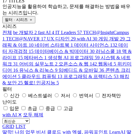
17 TITLES
인공지능을 활용하여 학습하고, 문제를 해결하는 방법을 배우
는 시리즈입니다.
필터 · 시리즈
＋
시리즈
전체
be 개발자
2
fast AI
4
IT Leaders
57
TECH@InsightCampus
1
TECH@NAVER
17
UX 디자인
29
with AI
30
게임 개발
29
그
래픽 & 아트
10
네이버 스타트북
1
데이터 사이언스
132
데이
터 자격검정
15
데이터베이스 & 빅데이터
30
러닝스쿨
18
맥 &
라이프
15
메타버스
1
생성형 AI 프로그래밍
59
시스템 & 네트
워크
31
어비의 실무노트
2
오픈소스 & 웹
142
웹동네
5
위키미
디어
16
유닉스 & 리눅스
9
임베디드 & 모바일
36
콘텐츠 크리
에이션
5
클라우드 컴퓨팅
13
프로그래밍 & 프랙티스
53
해킹
& 보안
25
헬로! 인공지능
5
필터
신간
베스트셀러
저서
번역서
전자책만
난이도
입문
초급
중급
고급
with AI
✕
모두 해제
GRID
LIST
딸깍! 나의 업무 비서 클로드 with 엑셀, 파워포인트
LearnAI
딸