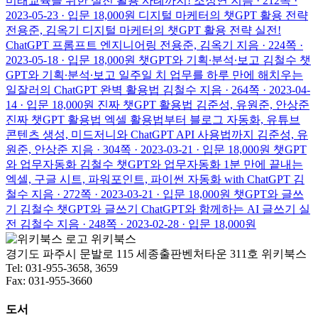
미래교육을 위한 실전 활용 사례까지!
조정연 지음 · 212쪽 ·
2023-05-23 · 입문
18,000원
디지털 마케터의 챗GPT 활용 전략
전용준, 김옥기
디지털 마케터의 챗GPT 활용 전략
실전!
ChatGPT 프롬프트 엔지니어링
전용준, 김옥기 지음 · 224쪽 ·
2023-05-18 · 입문
18,000원
챗GPT와 기획∙분석∙보고
김철수
챗
GPT와 기획∙분석∙보고
일주일 치 업무를 하루 만에 해치우는
일잘러의 ChatGPT 완벽 활용법
김철수 지음 · 264쪽 · 2023-04-
14 · 입문
18,000원
진짜 챗GPT 활용법
김준성, 유원준, 안상준
진짜 챗GPT 활용법
엑셀 활용법부터 블로그 자동화, 유튜브
콘텐츠 생성, 미드저니와 ChatGPT API 사용법까지
김준성, 유
원준, 안상준 지음 · 304쪽 · 2023-03-21 · 입문
18,000원
챗GPT
와 업무자동화
김철수
챗GPT와 업무자동화
1분 만에 끝내는
엑셀, 구글 시트, 파워포인트, 파이썬 자동화 with ChatGPT
김
철수 지음 · 272쪽 · 2023-03-21 · 입문
18,000원
챗GPT와 글쓰
기
김철수
챗GPT와 글쓰기
ChatGPT와 함께하는 AI 글쓰기 실
전
김철수 지음 · 248쪽 · 2023-02-28 · 입문
18,000원
위키북스
경기도 파주시 문발로 115 세종출판벤처타운 311호 위키북스
Tel: 031-955-3658, 3659
Fax: 031-955-3660
도서