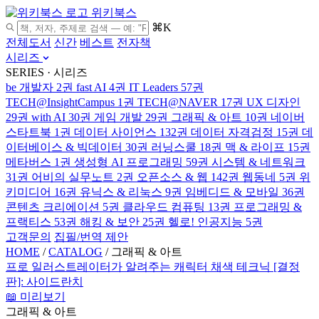
위키북스
⌘K
전체도서
신간
베스트
전자책
시리즈
SERIES · 시리즈
be 개발자
2권
fast AI
4권
IT Leaders
57권
TECH@InsightCampus
1권
TECH@NAVER
17권
UX 디자인
29권
with AI
30권
게임 개발
29권
그래픽 & 아트
10권
네이버
스타트북
1권
데이터 사이언스
132권
데이터 자격검정
15권
데
이터베이스 & 빅데이터
30권
러닝스쿨
18권
맥 & 라이프
15권
메타버스
1권
생성형 AI 프로그래밍
59권
시스템 & 네트워크
31권
어비의 실무노트
2권
오픈소스 & 웹
142권
웹동네
5권
위
키미디어
16권
유닉스 & 리눅스
9권
임베디드 & 모바일
36권
콘텐츠 크리에이션
5권
클라우드 컴퓨팅
13권
프로그래밍 &
프랙티스
53권
해킹 & 보안
25권
헬로! 인공지능
5권
고객문의
집필/번역 제안
HOME
/
CATALOG
/
그래픽 & 아트
프로 일러스트레이터가 알려주는 캐릭터 채색 테크닉 [결정
판]:
사이드란치
📖 미리보기
그래픽 & 아트