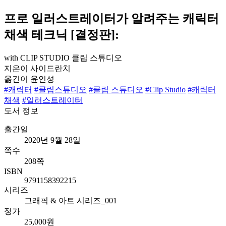
프로 일러스트레이터가 알려주는 캐릭터
채색 테크닉 [결정판]:
with CLIP STUDIO 클립 스튜디오
지은이
사이드란치
옮긴이
윤인성
#캐릭터
#클립스튜디오
#클립 스튜디오
#Clip Studio
#캐릭터
채색
#일러스트레이터
도서 정보
출간일
2020년 9월 28일
쪽수
208쪽
ISBN
9791158392215
시리즈
그래픽 & 아트 시리즈_001
정가
25,000원