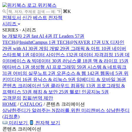
위키북스
⌘K
전체도서
신간
베스트
전자책
시리즈
SERIES · 시리즈
be 개발자
2권
fast AI
4권
IT Leaders
57권
TECH@InsightCampus
1권
TECH@NAVER
17권
UX 디자인
29권
with AI
30권
게임 개발
29권
그래픽 & 아트
10권
네이버
스타트북
1권
데이터 사이언스
132권
데이터 자격검정
15권
데
이터베이스 & 빅데이터
30권
러닝스쿨
18권
맥 & 라이프
15권
메타버스
1권
생성형 AI 프로그래밍
59권
시스템 & 네트워크
31권
어비의 실무노트
2권
오픈소스 & 웹
142권
웹동네
5권
위
키미디어
16권
유닉스 & 리눅스
9권
임베디드 & 모바일
36권
콘텐츠 크리에이션
5권
클라우드 컴퓨팅
13권
프로그래밍 &
프랙티스
53권
해킹 & 보안
25권
헬로! 인공지능
5권
고객문의
집필/번역 제안
HOME
/
CATALOG
/
콘텐츠 크리에이션
상냥한주디가 알려주는 N잡러를 위한 미리캔버스
상냥한주디
(김정훈)
미리보기
전자책 보기
콘텐츠 크리에이션