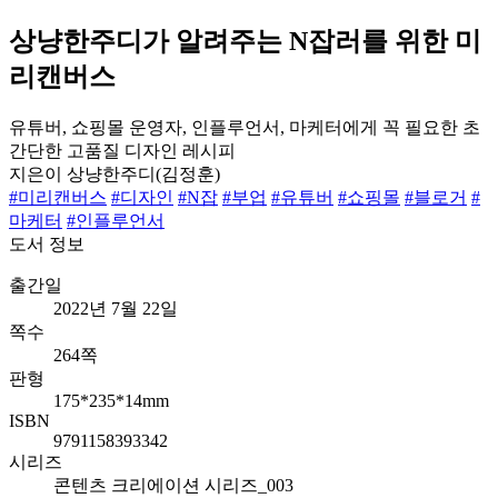
상냥한주디가 알려주는 N잡러를 위한 미
리캔버스
유튜버, 쇼핑몰 운영자, 인플루언서, 마케터에게 꼭 필요한 초
간단한 고품질 디자인 레시피
지은이
상냥한주디(김정훈)
#미리캔버스
#디자인
#N잡
#부업
#유튜버
#쇼핑몰
#블로거
#
마케터
#인플루언서
도서 정보
출간일
2022년 7월 22일
쪽수
264쪽
판형
175*235*14mm
ISBN
9791158393342
시리즈
콘텐츠 크리에이션 시리즈_003