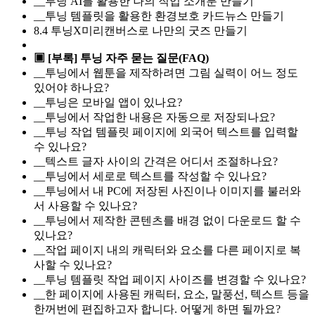
__투닝 AI를 활용한 나의 직업 소개툰 만들기
__투닝 템플릿을 활용한 환경보호 카드뉴스 만들기
8.4 투닝X미리캔버스로 나만의 굿즈 만들기
▣ [부록] 투닝 자주 묻는 질문(FAQ)
__투닝에서 웹툰을 제작하려면 그림 실력이 어느 정도
있어야 하나요?
__투닝은 모바일 앱이 있나요?
__투닝에서 작업한 내용은 자동으로 저장되나요?
__투닝 작업 템플릿 페이지에 외국어 텍스트를 입력할
수 있나요?
__텍스트 글자 사이의 간격은 어디서 조절하나요?
__투닝에서 세로로 텍스트를 작성할 수 있나요?
__투닝에서 내 PC에 저장된 사진이나 이미지를 불러와
서 사용할 수 있나요?
__투닝에서 제작한 콘텐츠를 배경 없이 다운로드 할 수
있나요?
__작업 페이지 내의 캐릭터와 요소를 다른 페이지로 복
사할 수 있나요?
__투닝 템플릿 작업 페이지 사이즈를 변경할 수 있나요?
__한 페이지에 사용된 캐릭터, 요소, 말풍선, 텍스트 등을
한꺼번에 편집하고자 합니다. 어떻게 하면 될까요?