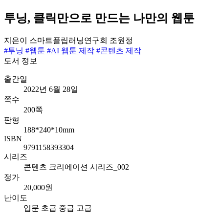
투닝, 클릭만으로 만드는 나만의 웹툰
지은이
스마트플립러닝연구회 조원정
#투닝
#웹툰
#AI 웹툰 제작
#콘텐츠 제작
도서 정보
출간일
2022년 6월 28일
쪽수
200쪽
판형
188*240*10mm
ISBN
9791158393304
시리즈
콘텐츠 크리에이션 시리즈_002
정가
20,000원
난이도
입문
초급
중급
고급