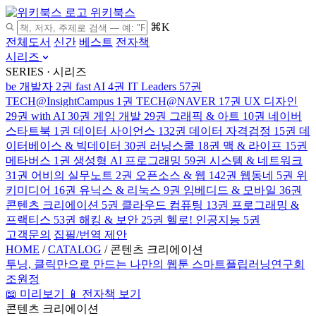
위키북스
⌘K
전체도서
신간
베스트
전자책
시리즈
SERIES · 시리즈
be 개발자
2권
fast AI
4권
IT Leaders
57권
TECH@InsightCampus
1권
TECH@NAVER
17권
UX 디자인
29권
with AI
30권
게임 개발
29권
그래픽 & 아트
10권
네이버
스타트북
1권
데이터 사이언스
132권
데이터 자격검정
15권
데
이터베이스 & 빅데이터
30권
러닝스쿨
18권
맥 & 라이프
15권
메타버스
1권
생성형 AI 프로그래밍
59권
시스템 & 네트워크
31권
어비의 실무노트
2권
오픈소스 & 웹
142권
웹동네
5권
위
키미디어
16권
유닉스 & 리눅스
9권
임베디드 & 모바일
36권
콘텐츠 크리에이션
5권
클라우드 컴퓨팅
13권
프로그래밍 &
프랙티스
53권
해킹 & 보안
25권
헬로! 인공지능
5권
고객문의
집필/번역 제안
HOME
/
CATALOG
/
콘텐츠 크리에이션
투닝, 클릭만으로 만드는 나만의 웹툰
스마트플립러닝연구회
조원정
📖 미리보기
📱 전자책 보기
콘텐츠 크리에이션