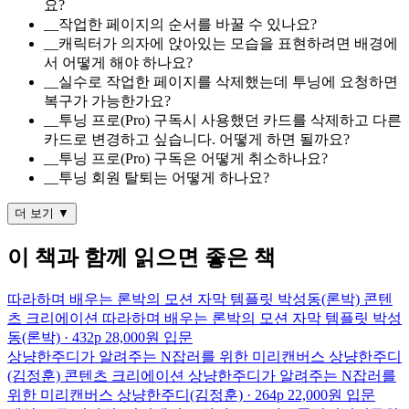
요?
__작업한 페이지의 순서를 바꿀 수 있나요?
__캐릭터가 의자에 앉아있는 모습을 표현하려면 배경에
서 어떻게 해야 하나요?
__실수로 작업한 페이지를 삭제했는데 투닝에 요청하면
복구가 가능한가요?
__투닝 프로(Pro) 구독시 사용했던 카드를 삭제하고 다른
카드로 변경하고 싶습니다. 어떻게 하면 될까요?
__투닝 프로(Pro) 구독은 어떻게 취소하나요?
__투닝 회원 탈퇴는 어떻게 하나요?
더 보기 ▼
이 책과 함께 읽으면 좋은 책
따라하며 배우는 론박의 모션 자막 템플릿
박성동(론박)
콘텐
츠 크리에이션
따라하며 배우는 론박의 모션 자막 템플릿
박성
동(론박) · 432p
28,000원
입문
상냥한주디가 알려주는 N잡러를 위한 미리캔버스
상냥한주디
(김정훈)
콘텐츠 크리에이션
상냥한주디가 알려주는 N잡러를
위한 미리캔버스
상냥한주디(김정훈) · 264p
22,000원
입문