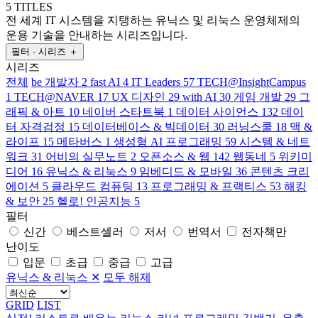
5 TITLES
전 세계 IT 시스템을 지탱하는 유닉스 및 리눅스 운영체제의
운용 기술을 안내하는 시리즈입니다.
필터 · 시리즈
＋
시리즈
전체
be 개발자
2
fast AI
4
IT Leaders
57
TECH@InsightCampus
1
TECH@NAVER
17
UX 디자인
29
with AI
30
게임 개발
29
그
래픽 & 아트
10
네이버 스타트북
1
데이터 사이언스
132
데이
터 자격검정
15
데이터베이스 & 빅데이터
30
러닝스쿨
18
맥 &
라이프
15
메타버스
1
생성형 AI 프로그래밍
59
시스템 & 네트
워크
31
어비의 실무노트
2
오픈소스 & 웹
142
웹동네
5
위키미
디어
16
유닉스 & 리눅스
9
임베디드 & 모바일
36
콘텐츠 크리
에이션
5
클라우드 컴퓨팅
13
프로그래밍 & 프랙티스
53
해킹
& 보안
25
헬로! 인공지능
5
필터
신간
베스트셀러
저서
번역서
전자책만
난이도
입문
초급
중급
고급
유닉스 & 리눅스
✕
모두 해제
GRID
LIST