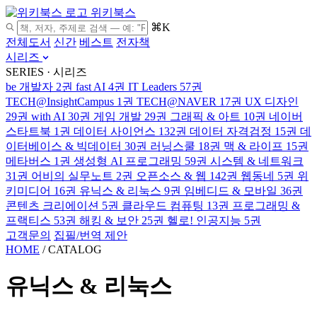
위키북스
⌘K
전체도서
신간
베스트
전자책
시리즈
SERIES · 시리즈
be 개발자
2권
fast AI
4권
IT Leaders
57권
TECH@InsightCampus
1권
TECH@NAVER
17권
UX 디자인
29권
with AI
30권
게임 개발
29권
그래픽 & 아트
10권
네이버
스타트북
1권
데이터 사이언스
132권
데이터 자격검정
15권
데
이터베이스 & 빅데이터
30권
러닝스쿨
18권
맥 & 라이프
15권
메타버스
1권
생성형 AI 프로그래밍
59권
시스템 & 네트워크
31권
어비의 실무노트
2권
오픈소스 & 웹
142권
웹동네
5권
위
키미디어
16권
유닉스 & 리눅스
9권
임베디드 & 모바일
36권
콘텐츠 크리에이션
5권
클라우드 컴퓨팅
13권
프로그래밍 &
프랙티스
53권
해킹 & 보안
25권
헬로! 인공지능
5권
고객문의
집필/번역 제안
HOME
/
CATALOG
유닉스 & 리눅스