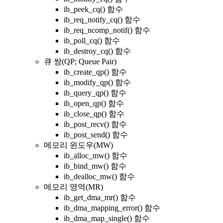
ib_peek_cq() 함수
ib_req_notify_cq() 함수
ib_req_ncomp_notif() 함수
ib_poll_cq() 함수
ib_destroy_cq() 함수
큐 쌍(QP; Queue Pair)
ib_create_qp() 함수
ib_modify_qp() 함수
ib_query_qp() 함수
ib_open_qp() 함수
ib_close_qp() 함수
ib_post_recv() 함수
ib_post_send() 함수
메모리 윈도우(MW)
ib_alloc_mw() 함수
ib_bind_mw() 함수
ib_dealloc_mw() 함수
메모리 영역(MR)
ib_get_dma_mr() 함수
ib_dma_mapping_error() 함수
ib_dma_map_single() 함수