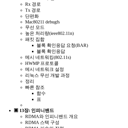
Rx 경로
Tx 경로
단편화
Mac80211 debugfs
무선 모드
높은 처리량(ieee802.11n)
패킷 집합
블록 확인응답 요청(BAR)
블록 확인응답
메시 네트워킹(802.11s)
HWMP 프로토콜
메시 네트워크 설정
리눅스 무선 개발 과정
정리
빠른 참조
함수
표
▣ 13장: 인피니밴드
RDMA와 인피니밴드 개요
RDMA 스택 구성