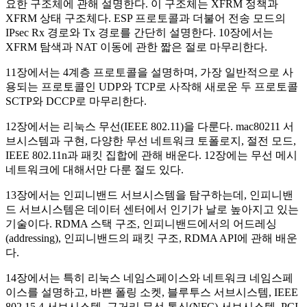
요한 구조체에 관해 설명한다. 이 구조체는 XFRM 정책과
XFRM 상태 구조체다. ESP 프로토콜과 더불어 전송 모드의
IPsec Rx 경로와 Tx 경로를 간단히 설명한다. 10장에서는
XFRM 탐색과 NAT 이동에 관한 짧은 절로 마무리한다.
11장에서는 4계층 프로토콜을 설명하며, 가장 일반적으로 사
용되는 프로토콜인 UDP와 TCP로 사작해 새로운 두 프로토콜
SCTP와 DCCP로 마무리한다.
12장에서는 리눅스 무선(IEEE 802.11)을 다룬다. mac80211 서
브시스템과 구현, 다양한 무선 네트워크 토폴로지, 절전 모드,
IEEE 802.11n과 패킷 집합에 관해 배운다. 12장에는 무선 메시
네트워크에 대해서만 다룬 절도 있다.
13장에서는 인피니밴드 서브시스템을 탐구하는데, 인피니밴
드 서브시스템은 데이터 센터에서 인기가 날로 높아지고 있는
기술이다. RDMA 스택 구조, 인피니밴드에서의 어드레싱
(addressing), 인피니밴드의 패킷 구조, RDMA API에 관해 배운
다.
14장에서는 특히 리눅스 네임스페이스와 네트워크 네임스페
이스를 설명하고, 바쁜 폴링 소켓, 블루투스 서브시스템, IEEE
802.15.4 서브시스템, 근거리 무선 통신(NFC) 서브시스템, PCI