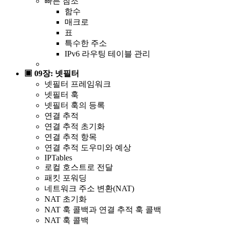
빠른 참조
함수
매크로
표
특수한 주소
IPv6 라우팅 테이블 관리
▣ 09장: 넷필터
넷필터 프레임워크
넷필터 훅
넷필터 훅의 등록
연결 추적
연결 추적 초기화
연결 추적 항목
연결 추적 도우미와 예상
IPTables
로컬 호스트로 전달
패킷 포워딩
네트워크 주소 변환(NAT)
NAT 초기화
NAT 훅 콜백과 연결 추적 훅 콜백
NAT 훅 콜백