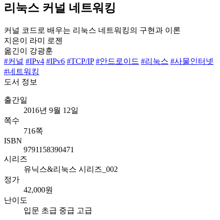
리눅스 커널 네트워킹
커널 코드로 배우는 리눅스 네트워킹의 구현과 이론
지은이
라미 로젠
옮긴이
강광훈
#커널
#IPv4
#IPv6
#TCP/IP
#안드로이드
#리눅스
#사물인터넷
#네트워킹
도서 정보
출간일
2016년 9월 12일
쪽수
716쪽
ISBN
9791158390471
시리즈
유닉스&리눅스 시리즈_002
정가
42,000원
난이도
입문
초급
중급
고급