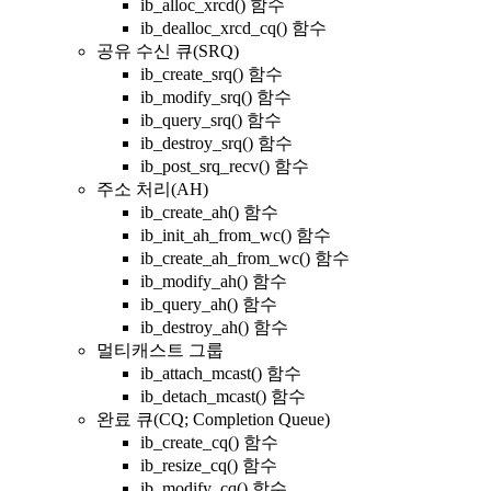
ib_alloc_xrcd() 함수
ib_dealloc_xrcd_cq() 함수
공유 수신 큐(SRQ)
ib_create_srq() 함수
ib_modify_srq() 함수
ib_query_srq() 함수
ib_destroy_srq() 함수
ib_post_srq_recv() 함수
주소 처리(AH)
ib_create_ah() 함수
ib_init_ah_from_wc() 함수
ib_create_ah_from_wc() 함수
ib_modify_ah() 함수
ib_query_ah() 함수
ib_destroy_ah() 함수
멀티캐스트 그룹
ib_attach_mcast() 함수
ib_detach_mcast() 함수
완료 큐(CQ; Completion Queue)
ib_create_cq() 함수
ib_resize_cq() 함수
ib_modify_cq() 함수