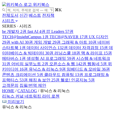
위키북스
⌘K
전체도서
신간
베스트
전자책
시리즈
SERIES · 시리즈
be 개발자
2권
fast AI
4권
IT Leaders
57권
TECH@InsightCampus
1권
TECH@NAVER
17권
UX 디자인
29권
with AI
30권
게임 개발
29권
그래픽 & 아트
10권
네이버
스타트북
1권
데이터 사이언스
132권
데이터 자격검정
15권
데
이터베이스 & 빅데이터
30권
러닝스쿨
18권
맥 & 라이프
15권
메타버스
1권
생성형 AI 프로그래밍
59권
시스템 & 네트워크
31권
어비의 실무노트
2권
오픈소스 & 웹
142권
웹동네
5권
위
키미디어
16권
유닉스 & 리눅스
9권
임베디드 & 모바일
36권
콘텐츠 크리에이션
5권
클라우드 컴퓨팅
13권
프로그래밍 &
프랙티스
53권
해킹 & 보안
25권
헬로! 인공지능
5권
고객문의
집필/번역 제안
HOME
/
CATALOG
/
유닉스 & 리눅스
리눅스 커널 네트워킹
라미 로젠
미리보기
유닉스 & 리눅스