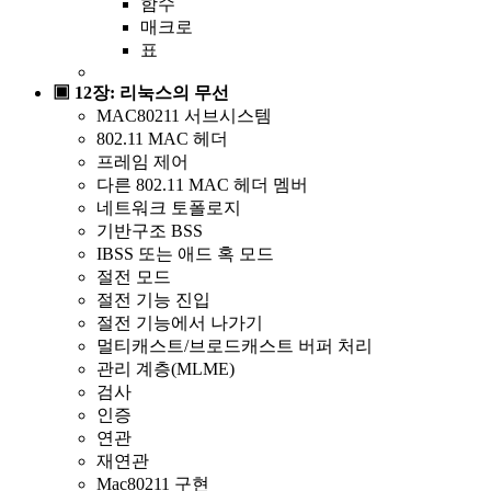
함수
매크로
표
▣ 12장: 리눅스의 무선
MAC80211 서브시스템
802.11 MAC 헤더
프레임 제어
다른 802.11 MAC 헤더 멤버
네트워크 토폴로지
기반구조 BSS
IBSS 또는 애드 혹 모드
절전 모드
절전 기능 진입
절전 기능에서 나가기
멀티캐스트/브로드캐스트 버퍼 처리
관리 계층(MLME)
검사
인증
연관
재연관
Mac80211 구현