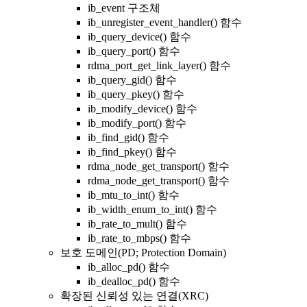
ib_event 구조체
ib_unregister_event_handler() 함수
ib_query_device() 함수
ib_query_port() 함수
rdma_port_get_link_layer() 함수
ib_query_gid() 함수
ib_query_pkey() 함수
ib_modify_device() 함수
ib_modify_port() 함수
ib_find_gid() 함수
ib_find_pkey() 함수
rdma_node_get_transport() 함수
rdma_node_get_transport() 함수
ib_mtu_to_int() 함수
ib_width_enum_to_int() 함수
ib_rate_to_mult() 함수
ib_rate_to_mbps() 함수
보호 도메인(PD; Protection Domain)
ib_alloc_pd() 함수
ib_dealloc_pd() 함수
확장된 신뢰성 있는 연결(XRC)