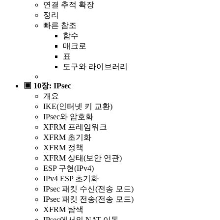
연결 추적 확장
정리
빠른 참조
함수
매크로
표
도구와 라이브러리
▣ 10장: IPsec
개요
IKE(인터넷 키 교환)
IPsec와 암호화
XFRM 프레임워크
XFRM 초기화
XFRM 정책
XFRM 상태(보안 연관)
ESP 구현(IPv4)
IPv4 ESP 초기화
IPsec 패킷 수신(전송 모드)
IPsec 패킷 전송(전송 모드)
XFRM 탐색
IPsec에서의 NAT 이동