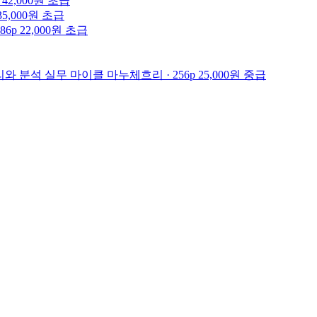
42,000원
초급
35,000원
초급
86p
22,000원
초급
리와 분석 실무
마이클 마누체흐리 · 256p
25,000원
중급