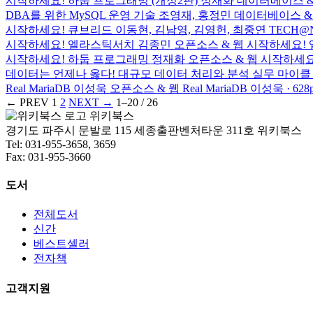
시작하세요! 하둡 프로그래밍 (개정2판)
정재화
데이터베이스 
DBA를 위한 MySQL 운영 기술
조영재, 홍정민
데이터베이스 &
시작하세요! 큐브리드
이동현, 김남영, 김영헌, 최중연
TECH@
시작하세요! 엘라스틱서치
김종민
오픈소스 & 웹
시작하세요!
시작하세요! 하둡 프로그래밍
정재화
오픈소스 & 웹
시작하세요
데이터는 언제나 옳다! 대규모 데이터 처리와 분석 실무
마이클
Real MariaDB
이성욱
오픈소스 & 웹
Real MariaDB
이성욱 · 628
← PREV
1
2
NEXT →
1–20 / 26
위키북스
경기도 파주시 문발로 115 세종출판벤처타운 311호 위키북스
Tel: 031-955-3658, 3659
Fax: 031-955-3660
도서
전체도서
신간
베스트셀러
전자책
고객지원