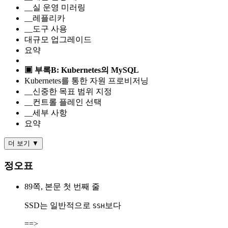
__실 운영 미러링
__레플리카
__도구 사용
대규모 업그레이드
요약
▣ 부록B: Kubernetes의 MySQL
Kubernetes를 통한 자원 프로비저닝
__신중한 목표 범위 지정
__컨트롤 플레인 선택
__세부 사항
요약
더 보기 ▼
정오표
89쪽, 본문 첫 번째 줄
SSD는 일반적으로
보다
SSH
==>