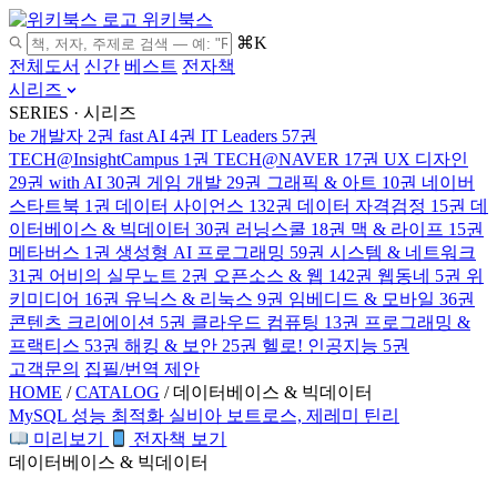
위키북스
⌘K
전체도서
신간
베스트
전자책
시리즈
SERIES · 시리즈
be 개발자
2권
fast AI
4권
IT Leaders
57권
TECH@InsightCampus
1권
TECH@NAVER
17권
UX 디자인
29권
with AI
30권
게임 개발
29권
그래픽 & 아트
10권
네이버
스타트북
1권
데이터 사이언스
132권
데이터 자격검정
15권
데
이터베이스 & 빅데이터
30권
러닝스쿨
18권
맥 & 라이프
15권
메타버스
1권
생성형 AI 프로그래밍
59권
시스템 & 네트워크
31권
어비의 실무노트
2권
오픈소스 & 웹
142권
웹동네
5권
위
키미디어
16권
유닉스 & 리눅스
9권
임베디드 & 모바일
36권
콘텐츠 크리에이션
5권
클라우드 컴퓨팅
13권
프로그래밍 &
프랙티스
53권
해킹 & 보안
25권
헬로! 인공지능
5권
고객문의
집필/번역 제안
HOME
/
CATALOG
/
데이터베이스 & 빅데이터
MySQL 성능 최적화
실비아 보트로스, 제레미 틴리
미리보기
전자책 보기
데이터베이스 & 빅데이터