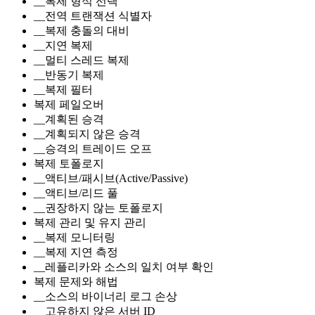
__복제 형식 선택
__전역 트랜잭션 식별자
__복제 충돌의 대비
__지연 복제
__멀티 스레드 복제
__반동기 복제
__복제 필터
복제 페일오버
__계획된 승격
__계획되지 않은 승격
__승격의 트레이드 오프
복제 토폴로지
__액티브/패시브(Active/Passive)
__액티브/리드 풀
__권장하지 않는 토폴로지
복제 관리 및 유지 관리
__복제 모니터링
__복제 지연 측정
__레플리카와 소스의 일치 여부 확인
복제 문제와 해법
__소스의 바이너리 로그 손상
__고유하지 않은 서버 ID