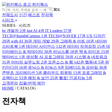
위키북스
⌘K
전체도서
신간
베스트
전자책
시리즈
SERIES · 시리즈
be 개발자
2권
fast AI
4권
IT Leaders
57권
TECH@InsightCampus
1권
TECH@NAVER
17권
UX 디자인
29권
with AI
30권
게임 개발
29권
그래픽 & 아트
10권
네이버
스타트북
1권
데이터 사이언스
132권
데이터 자격검정
15권
데
이터베이스 & 빅데이터
30권
러닝스쿨
18권
맥 & 라이프
15권
메타버스
1권
생성형 AI 프로그래밍
59권
시스템 & 네트워크
31권
어비의 실무노트
2권
오픈소스 & 웹
142권
웹동네
5권
위
키미디어
16권
유닉스 & 리눅스
9권
임베디드 & 모바일
36권
콘텐츠 크리에이션
5권
클라우드 컴퓨팅
13권
프로그래밍 &
프랙티스
53권
해킹 & 보안
25권
헬로! 인공지능
5권
고객문의
집필/번역 제안
HOME
/
CATALOG
전자책