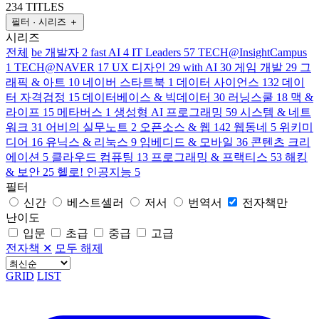
234 TITLES
필터 · 시리즈
＋
시리즈
전체
be 개발자
2
fast AI
4
IT Leaders
57
TECH@InsightCampus
1
TECH@NAVER
17
UX 디자인
29
with AI
30
게임 개발
29
그
래픽 & 아트
10
네이버 스타트북
1
데이터 사이언스
132
데이
터 자격검정
15
데이터베이스 & 빅데이터
30
러닝스쿨
18
맥 &
라이프
15
메타버스
1
생성형 AI 프로그래밍
59
시스템 & 네트
워크
31
어비의 실무노트
2
오픈소스 & 웹
142
웹동네
5
위키미
디어
16
유닉스 & 리눅스
9
임베디드 & 모바일
36
콘텐츠 크리
에이션
5
클라우드 컴퓨팅
13
프로그래밍 & 프랙티스
53
해킹
& 보안
25
헬로! 인공지능
5
필터
신간
베스트셀러
저서
번역서
전자책만
난이도
입문
초급
중급
고급
전자책
✕
모두 해제
GRID
LIST