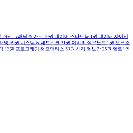
발
29권
그래픽 & 아트
10권
네이버 스타트북
1권
데이터 사이언
그래밍
59권
시스템 & 네트워크
31권
어비의 실무노트
2권
오픈소
팅
13권
프로그래밍 & 프랙티스
53권
해킹 & 보안
25권
헬로! 인