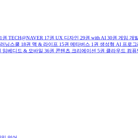
1권
TECH@NAVER
17권
UX 디자인
29권
with AI
30권
게임 개
러닝스쿨
18권
맥 & 라이프
15권
메타버스
1권
생성형 AI 프로
권
임베디드 & 모바일
36권
콘텐츠 크리에이션
5권
클라우드 컴퓨
래밍 언어