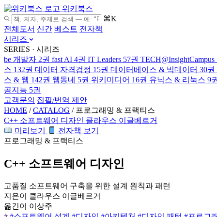
위키북스
⌘K
전체도서
신간
베스트
전자책
시리즈
SERIES · 시리즈
be 개발자
2권
fast AI
4권
IT Leaders
57권
TECH@InsightCampus
스
132권
데이터 자격검정
15권
데이터베이스 & 빅데이터
30권
스 & 웹
142권
웹동네
5권
위키미디어
16권
유닉스 & 리눅스
9
공지능
5권
고객문의
집필/번역 제안
HOME
/
CATALOG
/
프로그래밍 & 프랙티스
C++ 소프트웨어 디자인
클라우스 이글베르거
미리보기
전자책 보기
프로그래밍 & 프랙티스
C++ 소프트웨어 디자인
고품질 소프트웨어 구축을 위한 설계 원칙과 패턴
지은이
클라우스 이글베르거
옮긴이
이상주
#
#소프트웨어 설계
#디자인
#아키텍처
#디자인 패턴
#프로그