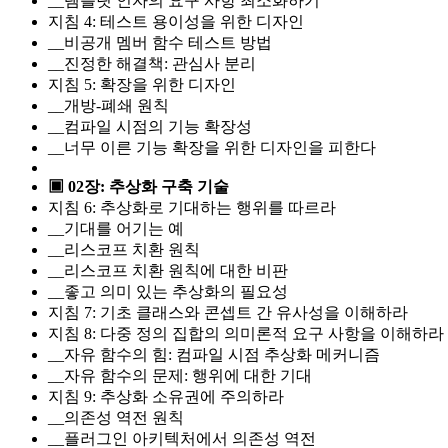
__템플릿 인자의 요구 사항 최소화하기
지침 4: 테스트 용이성을 위한 디자인
__비공개 멤버 함수 테스트 방법
__진정한 해결책: 관심사 분리
지침 5: 확장을 위한 디자인
__개방-폐쇄 원칙
__컴파일 시점의 기능 확장성
__너무 이른 기능 확장을 위한 디자인을 피한다
▣ 02장: 추상화 구축 기술
지침 6: 추상화로 기대하는 행위를 따르라
__기대를 어기는 예
__리스코프 치환 원칙
__리스코프 치환 원칙에 대한 비판
__좋고 의미 있는 추상화의 필요성
지침 7: 기초 클래스와 콘셉트 간 유사성을 이해하라
지침 8: 다중 정의 집합의 의미론적 요구 사항을 이해하라
__자유 함수의 힘: 컴파일 시점 추상화 메커니즘
__자유 함수의 문제: 행위에 대한 기대
지침 9: 추상화 소유권에 주의하라
__의존성 역전 원칙
__플러그인 아키텍처에서 의존성 역전