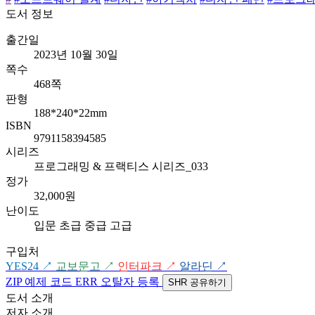
도서 정보
출간일
2023년 10월 30일
쪽수
468쪽
판형
188*240*22mm
ISBN
9791158394585
시리즈
프로그래밍 & 프랙티스 시리즈_033
정가
32,000원
난이도
입문
초급
중급
고급
구입처
YES24
↗
교보문고
↗
인터파크
↗
알라딘
↗
ZIP
예제 코드
ERR
오탈자 등록
SHR
공유하기
도서 소개
저자 소개