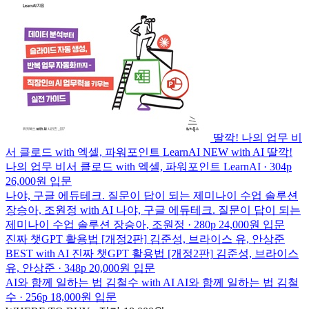
딸깍! 나의 업무 비
서 클로드 with 엑셀, 파워포인트
LearnAI
NEW
with AI
딸깍!
나의 업무 비서 클로드 with 엑셀, 파워포인트
LearnAI · 304p
26,000원
입문
나야, 구글 에듀테크. 질문이 답이 되는 제미나이 수업 솔루션
장승아, 조원정
with AI
나야, 구글 에듀테크. 질문이 답이 되는
제미나이 수업 솔루션
장승아, 조원정 · 280p
24,000원
입문
진짜 챗GPT 활용법 [개정2판]
김준성, 브라이스 유, 안상준
BEST
with AI
진짜 챗GPT 활용법 [개정2판]
김준성, 브라이스
유, 안상준 · 348p
20,000원
입문
AI와 함께 일하는 법
김철수
with AI
AI와 함께 일하는 법
김철
수 · 256p
18,000원
입문