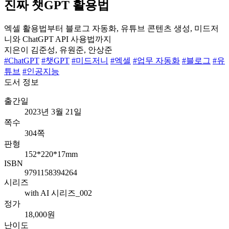
진짜 챗GPT 활용법
엑셀 활용법부터 블로그 자동화, 유튜브 콘텐츠 생성, 미드저
니와 ChatGPT API 사용법까지
지은이
김준성, 유원준, 안상준
#ChatGPT
#챗GPT
#미드저니
#엑셀
#업무 자동화
#블로그
#유
튜브
#인공지능
도서 정보
출간일
2023년 3월 21일
쪽수
304쪽
판형
152*220*17mm
ISBN
9791158394264
시리즈
with AI 시리즈_002
정가
18,000원
난이도