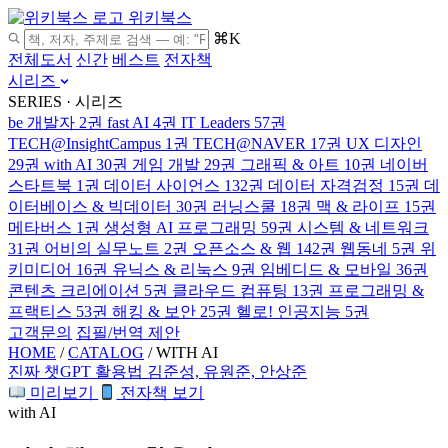
위키북스
⌘K
전체도서
신간
베스트
전자책
시리즈
SERIES · 시리즈
be 개발자
2권
fast AI
4권
IT Leaders
57권
TECH@InsightCampus
1권
TECH@NAVER
17권
UX 디자인
29권
with AI
30권
게임 개발
29권
그래픽 & 아트
10권
네이버
스타트북
1권
데이터 사이언스
132권
데이터 자격검정
15권
데
이터베이스 & 빅데이터
30권
러닝스쿨
18권
맥 & 라이프
15권
메타버스
1권
생성형 AI 프로그래밍
59권
시스템 & 네트워크
31권
어비의 실무노트
2권
오픈소스 & 웹
142권
웹동네
5권
위
키미디어
16권
유닉스 & 리눅스
9권
임베디드 & 모바일
36권
콘텐츠 크리에이션
5권
클라우드 컴퓨팅
13권
프로그래밍 &
프랙티스
53권
해킹 & 보안
25권
헬로! 인공지능
5권
고객문의
집필/번역 제안
HOME
/
CATALOG
/
WITH AI
진짜 챗GPT 활용법
김준성, 유원준, 안상준
미리보기
전자책 보기
with AI