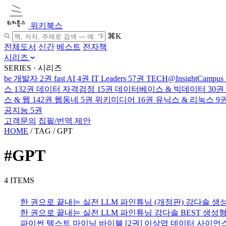
위키북스
⌘K
전체도서
신간
베스트
전자책
시리즈
SERIES · 시리즈
be 개발자
2권
fast AI
4권
IT Leaders
57권
TECH@InsightCampus
스
132권
데이터 자격검정
15권
데이터베이스 & 빅데이터
30권
스 & 웹
142권
웹동네
5권
위키미디어
16권
유닉스 & 리눅스
9
공지능
5권
고객문의
집필/번역 제안
HOME
/
TAG
/
GPT
#GPT
4 ITEMS
한 권으로 끝내는 실전 LLM 파인튜닝 (개정판)
강다솔
생성
한 권으로 끝내는 실전 LLM 파인튜닝
강다솔
BEST
생성형
파이썬 텍스트 마이닝 바이블 [2권]
이상엽
데이터 사이언