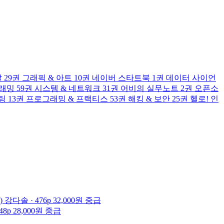
발
29권
그래픽 & 아트
10권
네이버 스타트북
1권
데이터 사이언
그래밍
59권
시스템 & 네트워크
31권
어비의 실무노트
2권
오픈소
팅
13권
프로그래밍 & 프랙티스
53권
해킹 & 보안
25권
헬로! 인
)
강다솔 · 476p
32,000원
중급
48p
28,000원
중급
급