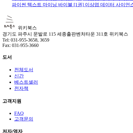
파이썬 텍스트 마이닝 바이블 [1권]
이상엽
데이터 사이언
위키북스
경기도 파주시 문발로 115 세종출판벤처타운 311호 위키북스
Tel: 031-955-3658, 3659
Fax: 031-955-3660
도서
전체도서
신간
베스트셀러
전자책
고객지원
FAQ
고객문의
저자/역자