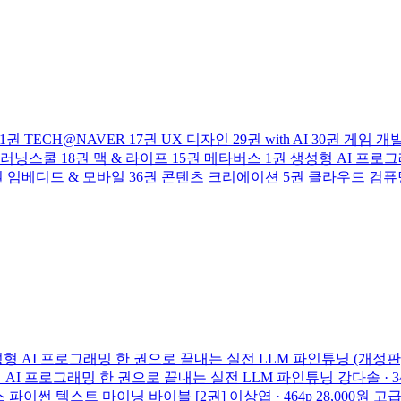
1권
TECH@NAVER
17권
UX 디자인
29권
with AI
30권
게임 개
러닝스쿨
18권
맥 & 라이프
15권
메타버스
1권
생성형 AI 프로
권
임베디드 & 모바일
36권
콘텐츠 크리에이션
5권
클라우드 컴퓨
형 AI 프로그래밍
한 권으로 끝내는 실전 LLM 파인튜닝 (개정판
 AI 프로그래밍
한 권으로 끝내는 실전 LLM 파인튜닝
강다솔 · 3
스
파이썬 텍스트 마이닝 바이블 [2권]
이상엽 · 464p
28,000원
고