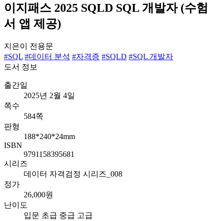
이지패스 2025 SQLD SQL 개발자 (수험
서 앱 제공)
지은이
전용문
#SQL
#데이터 분석
#자격증
#SQLD
#SQL 개발자
도서 정보
출간일
2025년 2월 4일
쪽수
584쪽
판형
188*240*24mm
ISBN
9791158395681
시리즈
데이터 자격검정 시리즈_008
정가
26,000원
난이도
입문
초급
중급
고급