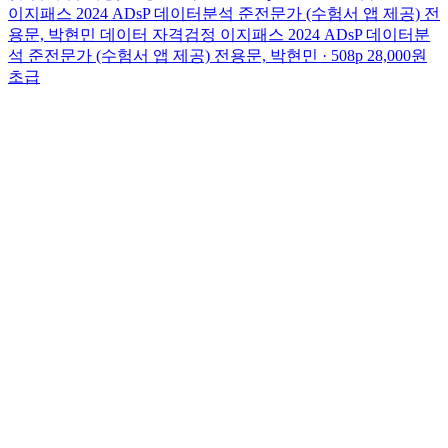
이지패스 2024 ADsP 데이터분석 준전문가 (수험서 앱 제공)
전
용문, 박현민
데이터 자격검정
이지패스 2024 ADsP 데이터분
석 준전문가 (수험서 앱 제공)
전용문, 박현민 · 508p
28,000원
초급
WHERE TO BUY · 정가 26,000원
YES24
교보
알라딘
쿠팡
SHARE
이 책 공유하기
×
https://wikibook.co.kr/sqld2025/
X
페이스북
링크드인
URL 복사
WHERE TO BUY · 정가 26,000원
YES24
교보
알라딘
쿠팡
위키북스
경기도 파주시 문발로 115 세종출판벤처타운 311호 위키북스
Tel: 031-955-3658, 3659
Fax: 031-955-3660
도서