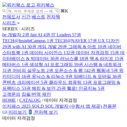
위키북스
⌘K
전체도서
신간
베스트
전자책
시리즈
SERIES · 시리즈
be 개발자
2권
fast AI
4권
IT Leaders
57권
TECH@InsightCampus
1권
TECH@NAVER
17권
UX 디자인
29권
with AI
30권
게임 개발
29권
그래픽 & 아트
10권
네이버
스타트북
1권
데이터 사이언스
132권
데이터 자격검정
15권
데
이터베이스 & 빅데이터
30권
러닝스쿨
18권
맥 & 라이프
15권
메타버스
1권
생성형 AI 프로그래밍
59권
시스템 & 네트워크
31권
어비의 실무노트
2권
오픈소스 & 웹
142권
웹동네
5권
위
키미디어
16권
유닉스 & 리눅스
9권
임베디드 & 모바일
36권
콘텐츠 크리에이션
5권
클라우드 컴퓨팅
13권
프로그래밍 &
프랙티스
53권
해킹 & 보안
25권
헬로! 인공지능
5권
고객문의
집필/번역 제안
HOME
/
CATALOG
/
데이터 자격검정
이지패스 2025 SQLD SQL 개발자 (수험서 앱 제공)
전용문
미리보기
전자책 보기
데이터 자격검정