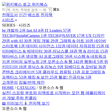
위키북스
⌘K
전체도서
신간
베스트
전자책
시리즈
SERIES · 시리즈
be 개발자
2권
fast AI
4권
IT Leaders
57권
TECH@InsightCampus
1권
TECH@NAVER
17권
UX 디자인
29권
with AI
30권
게임 개발
29권
그래픽 & 아트
10권
네이버
스타트북
1권
데이터 사이언스
132권
데이터 자격검정
15권
데
이터베이스 & 빅데이터
30권
러닝스쿨
18권
맥 & 라이프
15권
메타버스
1권
생성형 AI 프로그래밍
59권
시스템 & 네트워크
31권
어비의 실무노트
2권
오픈소스 & 웹
142권
웹동네
5권
위
키미디어
16권
유닉스 & 리눅스
9권
임베디드 & 모바일
36권
콘텐츠 크리에이션
5권
클라우드 컴퓨팅
13권
프로그래밍 &
프랙티스
53권
해킹 & 보안
25권
헬로! 인공지능
5권
고객문의
집필/번역 제안
HOME
/
CATALOG
/
오픈소스 & 웹
실전! 스프링 부트와 리액트로 시작하는 모던 웹 애플리케이
션 개발
주하 힌쿨라
📖 미리보기
📱 전자책 보기
오픈소스 & 웹