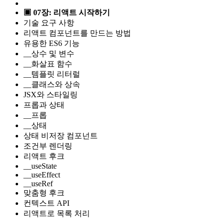
▣ 07장: 리액트 시작하기
기술 요구 사항
리액트 컴포넌트를 만드는 방법
유용한 ES6 기능
__상수 및 변수
__화살표 함수
__템플릿 리터럴
__클래스와 상속
JSX와 스타일링
프롭과 상태
__프롭
__상태
상태 비저장 컴포넌트
조건부 렌더링
리액트 후크
__useState
__useEffect
__useRef
맞춤형 후크
컨텍스트 API
리액트로 목록 처리