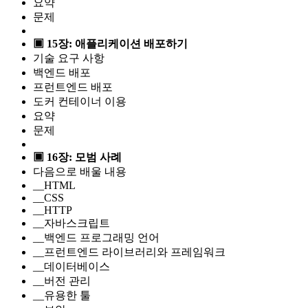
요약
문제
▣ 15장: 애플리케이션 배포하기
기술 요구 사항
백엔드 배포
프런트엔드 배포
도커 컨테이너 이용
요약
문제
▣ 16장: 모범 사례
다음으로 배울 내용
__HTML
__CSS
__HTTP
__자바스크립트
__백엔드 프로그래밍 언어
__프런트엔드 라이브러리와 프레임워크
__데이터베이스
__버전 관리
__유용한 툴