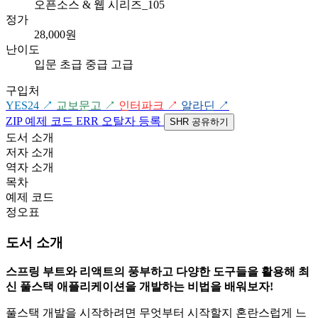
오픈소스 & 웹 시리즈_105
정가
28,000원
난이도
입문
초급
중급
고급
구입처
YES24
↗
교보문고
↗
인터파크
↗
알라딘
↗
ZIP
예제 코드
ERR
오탈자 등록
SHR
공유하기
도서 소개
저자 소개
역자 소개
목차
예제 코드
정오표
도서 소개
스프링 부트와 리액트의 풍부하고 다양한 도구들을 활용해 최
신 풀스택 애플리케이션을 개발하는 비법을 배워보자!
풀스택 개발을 시작하려면 무엇부터 시작할지 혼란스럽게 느