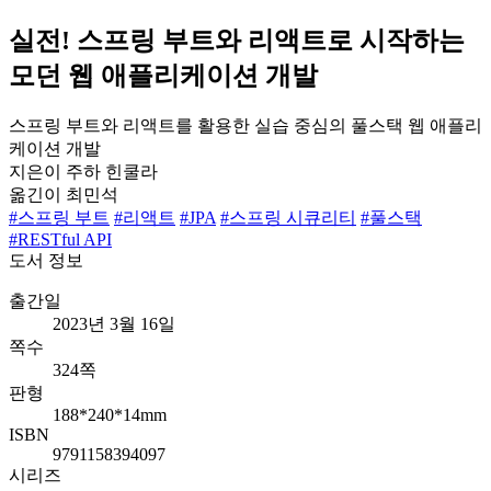
실전! 스프링 부트와 리액트로 시작하는
모던 웹 애플리케이션 개발
스프링 부트와 리액트를 활용한 실습 중심의 풀스택 웹 애플리
케이션 개발
지은이
주하 힌쿨라
옮긴이
최민석
#스프링 부트
#리액트
#JPA
#스프링 시큐리티
#풀스택
#RESTful API
도서 정보
출간일
2023년 3월 16일
쪽수
324쪽
판형
188*240*14mm
ISBN
9791158394097
시리즈