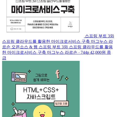
스프링 부트 3와
스프링 클라우드를 활용한 마이크로서비스 구축
마그누스 라
르손
오픈소스 & 웹
스프링 부트 3와 스프링 클라우드를 활용
한 마이크로서비스 구축
마그누스 라르손 · 744p
42,000원
중
급