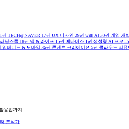
1권
TECH@NAVER
17권
UX 디자인
29권
with AI
30권
게임 개
러닝스쿨
18권
맥 & 라이프
15권
메타버스
1권
생성형 AI 프로
권
임베디드 & 모바일
36권
콘텐츠 크리에이션
5권
클라우드 컴퓨
툴 활용법까지
이터 분석가