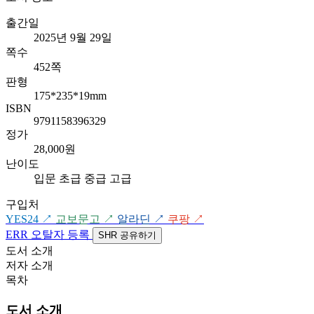
출간일
2025년 9월 29일
쪽수
452쪽
판형
175*235*19mm
ISBN
9791158396329
정가
28,000원
난이도
입문
초급
중급
고급
구입처
YES24
↗
교보문고
↗
알라딘
↗
쿠팡
↗
ERR
오탈자 등록
SHR
공유하기
도서 소개
저자 소개
목차
도서 소개