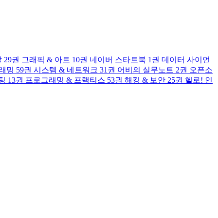
발
29권
그래픽 & 아트
10권
네이버 스타트북
1권
데이터 사이언
그래밍
59권
시스템 & 네트워크
31권
어비의 실무노트
2권
오픈소
팅
13권
프로그래밍 & 프랙티스
53권
해킹 & 보안
25권
헬로! 인