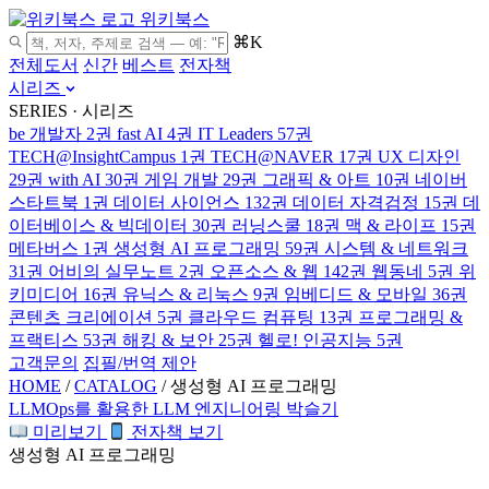
위키북스
⌘K
전체도서
신간
베스트
전자책
시리즈
SERIES · 시리즈
be 개발자
2권
fast AI
4권
IT Leaders
57권
TECH@InsightCampus
1권
TECH@NAVER
17권
UX 디자인
29권
with AI
30권
게임 개발
29권
그래픽 & 아트
10권
네이버
스타트북
1권
데이터 사이언스
132권
데이터 자격검정
15권
데
이터베이스 & 빅데이터
30권
러닝스쿨
18권
맥 & 라이프
15권
메타버스
1권
생성형 AI 프로그래밍
59권
시스템 & 네트워크
31권
어비의 실무노트
2권
오픈소스 & 웹
142권
웹동네
5권
위
키미디어
16권
유닉스 & 리눅스
9권
임베디드 & 모바일
36권
콘텐츠 크리에이션
5권
클라우드 컴퓨팅
13권
프로그래밍 &
프랙티스
53권
해킹 & 보안
25권
헬로! 인공지능
5권
고객문의
집필/번역 제안
HOME
/
CATALOG
/
생성형 AI 프로그래밍
LLMOps를 활용한 LLM 엔지니어링
박슬기
미리보기
전자책 보기
생성형 AI 프로그래밍