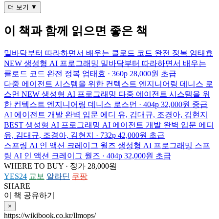
더 보기 ▼
이 책과 함께 읽으면 좋은 책
밑바닥부터 따라하면서 배우는 클로드 코드 완전 정복
엄태효
NEW
생성형 AI 프로그래밍
밑바닥부터 따라하면서 배우는
클로드 코드 완전 정복
엄태효 · 360p
28,000원
초급
다중 에이전트 시스템을 위한 컨텍스트 엔지니어링
데니스 로
스먼
NEW
생성형 AI 프로그래밍
다중 에이전트 시스템을 위
한 컨텍스트 엔지니어링
데니스 로스먼 · 404p
32,000원
중급
AI 에이전트 개발 완벽 입문
에디 유, 김대규, 조경아, 김현지
BEST
생성형 AI 프로그래밍
AI 에이전트 개발 완벽 입문
에디
유, 김대규, 조경아, 김현지 · 732p
42,000원
초급
스프링 AI 인 액션
크레이그 월즈
생성형 AI 프로그래밍
스프
링 AI 인 액션
크레이그 월즈 · 404p
32,000원
초급
WHERE TO BUY · 정가 28,000원
YES24
교보
알라딘
쿠팡
SHARE
이 책 공유하기
×
https://wikibook.co.kr/llmops/