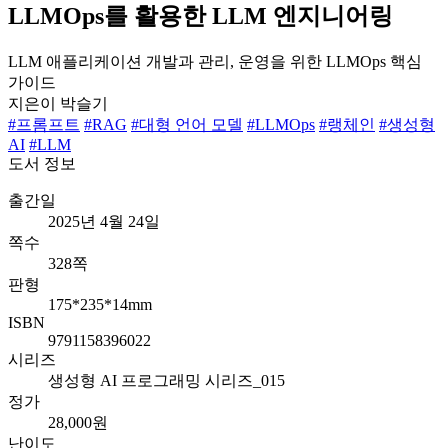
LLMOps를 활용한 LLM 엔지니어링
LLM 애플리케이션 개발과 관리, 운영을 위한 LLMOps 핵심
가이드
지은이
박슬기
#프롬프트
#RAG
#대형 언어 모델
#LLMOps
#랭체인
#생성형
AI
#LLM
도서 정보
출간일
2025년 4월 24일
쪽수
328쪽
판형
175*235*14mm
ISBN
9791158396022
시리즈
생성형 AI 프로그래밍 시리즈_015
정가
28,000원
난이도