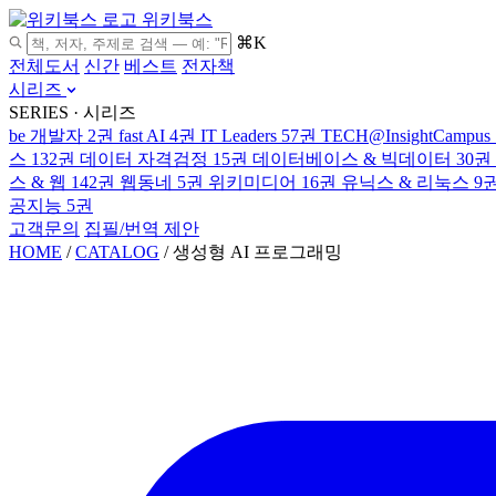
위키북스
⌘K
전체도서
신간
베스트
전자책
시리즈
SERIES · 시리즈
be 개발자
2권
fast AI
4권
IT Leaders
57권
TECH@InsightCampus
스
132권
데이터 자격검정
15권
데이터베이스 & 빅데이터
30권
스 & 웹
142권
웹동네
5권
위키미디어
16권
유닉스 & 리눅스
9
공지능
5권
고객문의
집필/번역 제안
HOME
/
CATALOG
/
생성형 AI 프로그래밍