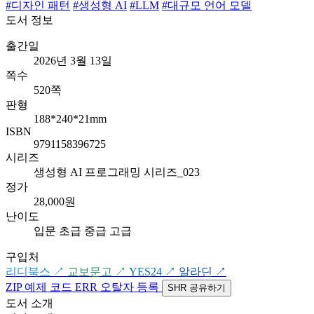
#디자인 패턴
#생성형 AI
#LLM
#대규모 언어 모델
도서 정보
출간일
2026년 3월 13일
쪽수
520쪽
판형
188*240*21mm
ISBN
9791158396725
시리즈
생성형 AI 프로그래밍 시리즈_023
정가
28,000원
난이도
입문
초급
중급
고급
구입처
리디북스
↗
교보문고
↗
YES24
↗
알라딘
↗
ZIP
예제 코드
ERR
오탈자 등록
SHR
공유하기
도서 소개