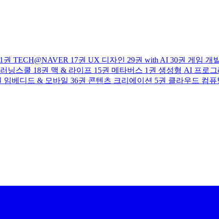
1권
TECH@NAVER
17권
UX 디자인
29권
with AI
30권
게임 개
러닝스쿨
18권
맥 & 라이프
15권
메타버스
1권
생성형 AI 프로
권
임베디드 & 모바일
36권
콘텐츠 크리에이션
5권
클라우드 컴퓨