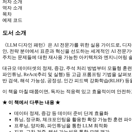
저자 소개
역자 소개
목차
예제 코드
도서 소개
《LLM 디자인 패턴》은 AI 전문가를 위한 실용 가이드로, 디자
안, 전략 분야에서 표준과 혁신을 선도하는 세계적인 AI 전문가
주치는 문제들에 대한 재사용 가능한 아키텍처와 엔지니어링 
대규모 데이터셋의 정제, 증강, 주석 처리 방법부터 모듈형 훈련
파인튜닝, ReAct(추리 및 실행) 등 고급 프롬프팅 기법을 살펴보고
반 검색, 해석 가능성, 공정성, 인간 피드백 강화학습(RLHF)
이 책을 마칠 때쯤이면, 독자는 적응력 있고 효율적이며 안전하
★ 이 책에서 다루는 내용 ★
데이터 정제, 증강 등 데이터 준비 단계 효율화
튜닝, 정규화, 체크포인팅을 활용한 확장 가능한 훈련 파
프루닝, 양자화, 파인튜닝을 통한 LLM 최적화
지표, 교차 검증, 해석 가능성을 통한 모델 평가