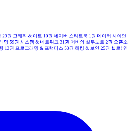
발
29권
그래픽 & 아트
10권
네이버 스타트북
1권
데이터 사이언
그래밍
59권
시스템 & 네트워크
31권
어비의 실무노트
2권
오픈소
팅
13권
프로그래밍 & 프랙티스
53권
해킹 & 보안
25권
헬로! 인