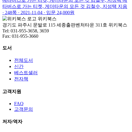
메타버스로 가는 티켓, 게더타운의 모든 것
김철수, 지성택
메
타버스로 가는 티켓, 게더타운의 모든 것
김철수, 지성택 지음
· 248쪽 · 2021-11-04 · 입문
24,000원
위키북스
경기도 파주시 문발로 115 세종출판벤처타운 311호 위키북스
Tel: 031-955-3658, 3659
Fax: 031-955-3660
도서
전체도서
신간
베스트셀러
전자책
고객지원
FAQ
고객문의
저자/역자