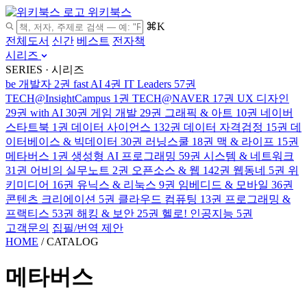
위키북스
⌘K
전체도서
신간
베스트
전자책
시리즈
SERIES · 시리즈
be 개발자
2권
fast AI
4권
IT Leaders
57권
TECH@InsightCampus
1권
TECH@NAVER
17권
UX 디자인
29권
with AI
30권
게임 개발
29권
그래픽 & 아트
10권
네이버
스타트북
1권
데이터 사이언스
132권
데이터 자격검정
15권
데
이터베이스 & 빅데이터
30권
러닝스쿨
18권
맥 & 라이프
15권
메타버스
1권
생성형 AI 프로그래밍
59권
시스템 & 네트워크
31권
어비의 실무노트
2권
오픈소스 & 웹
142권
웹동네
5권
위
키미디어
16권
유닉스 & 리눅스
9권
임베디드 & 모바일
36권
콘텐츠 크리에이션
5권
클라우드 컴퓨팅
13권
프로그래밍 &
프랙티스
53권
해킹 & 보안
25권
헬로! 인공지능
5권
고객문의
집필/번역 제안
HOME
/
CATALOG
메타버스