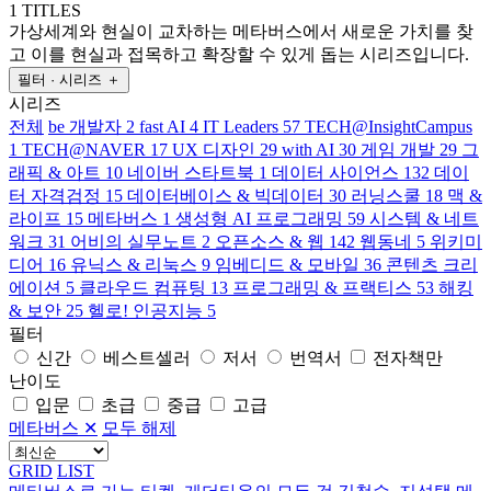
1 TITLES
가상세계와 현실이 교차하는 메타버스에서 새로운 가치를 찾
고 이를 현실과 접목하고 확장할 수 있게 돕는 시리즈입니다.
필터 · 시리즈
＋
시리즈
전체
be 개발자
2
fast AI
4
IT Leaders
57
TECH@InsightCampus
1
TECH@NAVER
17
UX 디자인
29
with AI
30
게임 개발
29
그
래픽 & 아트
10
네이버 스타트북
1
데이터 사이언스
132
데이
터 자격검정
15
데이터베이스 & 빅데이터
30
러닝스쿨
18
맥 &
라이프
15
메타버스
1
생성형 AI 프로그래밍
59
시스템 & 네트
워크
31
어비의 실무노트
2
오픈소스 & 웹
142
웹동네
5
위키미
디어
16
유닉스 & 리눅스
9
임베디드 & 모바일
36
콘텐츠 크리
에이션
5
클라우드 컴퓨팅
13
프로그래밍 & 프랙티스
53
해킹
& 보안
25
헬로! 인공지능
5
필터
신간
베스트셀러
저서
번역서
전자책만
난이도
입문
초급
중급
고급
메타버스
✕
모두 해제
GRID
LIST