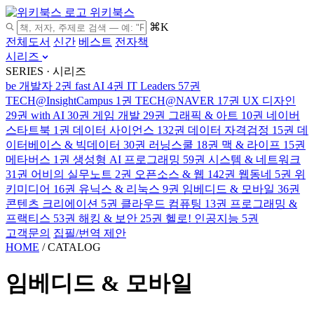
위키북스
⌘K
전체도서
신간
베스트
전자책
시리즈
SERIES · 시리즈
be 개발자
2권
fast AI
4권
IT Leaders
57권
TECH@InsightCampus
1권
TECH@NAVER
17권
UX 디자인
29권
with AI
30권
게임 개발
29권
그래픽 & 아트
10권
네이버
스타트북
1권
데이터 사이언스
132권
데이터 자격검정
15권
데
이터베이스 & 빅데이터
30권
러닝스쿨
18권
맥 & 라이프
15권
메타버스
1권
생성형 AI 프로그래밍
59권
시스템 & 네트워크
31권
어비의 실무노트
2권
오픈소스 & 웹
142권
웹동네
5권
위
키미디어
16권
유닉스 & 리눅스
9권
임베디드 & 모바일
36권
콘텐츠 크리에이션
5권
클라우드 컴퓨팅
13권
프로그래밍 &
프랙티스
53권
해킹 & 보안
25권
헬로! 인공지능
5권
고객문의
집필/번역 제안
HOME
/
CATALOG
임베디드 & 모바일