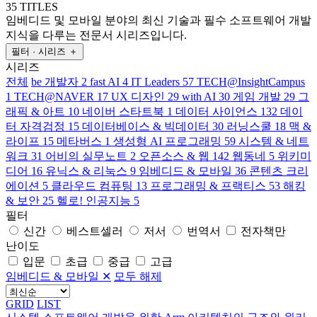
35 TITLES
임베디드 및 모바일 분야의 최신 기술과 필수 소프트웨어 개발
지식을 다루는 전문서 시리즈입니다.
필터 · 시리즈
＋
시리즈
전체
be 개발자
2
fast AI
4
IT Leaders
57
TECH@InsightCampus
1
TECH@NAVER
17
UX 디자인
29
with AI
30
게임 개발
29
그
래픽 & 아트
10
네이버 스타트북
1
데이터 사이언스
132
데이
터 자격검정
15
데이터베이스 & 빅데이터
30
러닝스쿨
18
맥 &
라이프
15
메타버스
1
생성형 AI 프로그래밍
59
시스템 & 네트
워크
31
어비의 실무노트
2
오픈소스 & 웹
142
웹동네
5
위키미
디어
16
유닉스 & 리눅스
9
임베디드 & 모바일
36
콘텐츠 크리
에이션
5
클라우드 컴퓨팅
13
프로그래밍 & 프랙티스
53
해킹
& 보안
25
헬로! 인공지능
5
필터
신간
베스트셀러
저서
번역서
전자책만
난이도
입문
초급
중급
고급
임베디드 & 모바일
✕
모두 해제
GRID
LIST