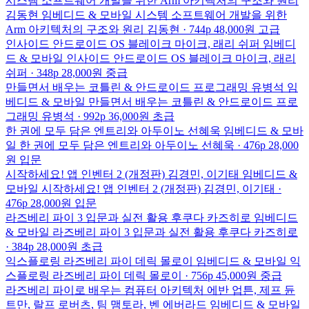
시스템 소프트웨어 개발을 위한 Arm 아키텍처의 구조와 원리
김동현
임베디드 & 모바일
시스템 소프트웨어 개발을 위한
Arm 아키텍처의 구조와 원리
김동현 · 744p
48,000원
고급
인사이드 안드로이드 OS
블레이크 마이크, 래리 쉬퍼
임베디
드 & 모바일
인사이드 안드로이드 OS
블레이크 마이크, 래리
쉬퍼 · 348p
28,000원
중급
만들면서 배우는 코틀린 & 안드로이드 프로그래밍
유병석
임
베디드 & 모바일
만들면서 배우는 코틀린 & 안드로이드 프로
그래밍
유병석 · 992p
36,000원
초급
한 권에 모두 담은 엔트리와 아두이노
선혜욱
임베디드 & 모바
일
한 권에 모두 담은 엔트리와 아두이노
선혜욱 · 476p
28,000
원
입문
시작하세요! 앱 인벤터 2 (개정판)
김경민, 이기태
임베디드 &
모바일
시작하세요! 앱 인벤터 2 (개정판)
김경민, 이기태 ·
476p
28,000원
입문
라즈베리 파이 3 입문과 실전 활용
후쿠다 카즈히로
임베디드
& 모바일
라즈베리 파이 3 입문과 실전 활용
후쿠다 카즈히로
· 384p
28,000원
초급
익스플로링 라즈베리 파이
데릭 몰로이
임베디드 & 모바일
익
스플로링 라즈베리 파이
데릭 몰로이 · 756p
45,000원
중급
라즈베리 파이로 배우는 컴퓨터 아키텍처
에반 업튼, 제프 듄
트만, 랄프 로버츠, 팀 맴토라, 벤 에버라드
임베디드 & 모바일