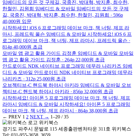
임베디드의 모든 것
구제길, 국중진, 박대혁, 박지훈, 최수한,
한철민, 김원희
임베디드 & 모바일
임베디드의 모든 것
구제
길, 국중진, 박대혁, 박지훈, 최수한, 한철민, 김원희 · 596p
40,000원
입문
시작하세요! iOS 6 프로그래밍
데이브 마크, 잭 너팅, 제프 라
마시, 프레드릭 올슨
임베디드 & 모바일
시작하세요! iOS 6 프
로그래밍
데이브 마크, 잭 너팅, 제프 라마시, 프레드릭 올슨 ·
814p
40,000원
초급
모바일 앱 광고 활용 가이드
김정훈
임베디드 & 모바일
모바일
앱 광고 활용 가이드
김정훈 · 264p
22,000원
초급
안드로이드 NDK 네이티브 프로그래밍
데무라 나리카즈
임베
디드 & 모바일
안드로이드 NDK 네이티브 프로그래밍
데무라
나리카즈 · 312p
25,000원
초급
오브젝티브-C 핸드북
하야시 아키라
임베디드 & 모바일
오브
젝티브-C 핸드북
하야시 아키라 · 856p
32,000원
초급
시작하세요! 아이폰 5 프로그래밍
데이브 마크, 잭 너팅, 제프
라마시
임베디드 & 모바일
시작하세요! 아이폰 5 프로그래밍
데이브 마크, 잭 너팅, 제프 라마시 · 864p
38,000원
초급
← PREV
1
2
NEXT →
1–20 / 35
위키북스
경기도 파주시 문발로 115 세종출판벤처타운 311호 위키북스
Tel: 031-955-3658, 3659