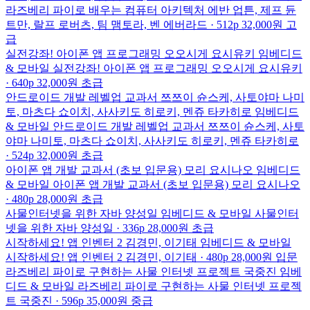
라즈베리 파이로 배우는 컴퓨터 아키텍처
에반 업튼, 제프 듄
트만, 랄프 로버츠, 팀 맴토라, 벤 에버라드 · 512p
32,000원
고
급
실전강좌! 아이폰 앱 프로그래밍
오오시게 요시유키
임베디드
& 모바일
실전강좌! 아이폰 앱 프로그래밍
오오시게 요시유키
· 640p
32,000원
초급
안드로이드 개발 레벨업 교과서
쯔쯔이 슌스케, 사토야마 나미
토, 마츠다 쇼이치, 사사키도 히로키, 멘쥬 타카히로
임베디드
& 모바일
안드로이드 개발 레벨업 교과서
쯔쯔이 슌스케, 사토
야마 나미토, 마츠다 쇼이치, 사사키도 히로키, 멘쥬 타카히로
· 524p
32,000원
초급
아이폰 앱 개발 교과서 (초보 입문용)
모리 요시나오
임베디드
& 모바일
아이폰 앱 개발 교과서 (초보 입문용)
모리 요시나오
· 480p
28,000원
초급
사물인터넷을 위한 자바
양성일
임베디드 & 모바일
사물인터
넷을 위한 자바
양성일 · 336p
28,000원
초급
시작하세요! 앱 인벤터 2
김경민, 이기태
임베디드 & 모바일
시작하세요! 앱 인벤터 2
김경민, 이기태 · 480p
28,000원
입문
라즈베리 파이로 구현하는 사물 인터넷 프로젝트
국중진
임베
디드 & 모바일
라즈베리 파이로 구현하는 사물 인터넷 프로젝
트
국중진 · 596p
35,000원
중급