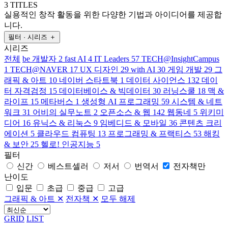
3 TITLES
실용적인 창작 활동을 위한 다양한 기법과 아이디어를 제공합
니다.
필터 · 시리즈
＋
시리즈
전체
be 개발자
2
fast AI
4
IT Leaders
57
TECH@InsightCampus
1
TECH@NAVER
17
UX 디자인
29
with AI
30
게임 개발
29
그
래픽 & 아트
10
네이버 스타트북
1
데이터 사이언스
132
데이
터 자격검정
15
데이터베이스 & 빅데이터
30
러닝스쿨
18
맥 &
라이프
15
메타버스
1
생성형 AI 프로그래밍
59
시스템 & 네트
워크
31
어비의 실무노트
2
오픈소스 & 웹
142
웹동네
5
위키미
디어
16
유닉스 & 리눅스
9
임베디드 & 모바일
36
콘텐츠 크리
에이션
5
클라우드 컴퓨팅
13
프로그래밍 & 프랙티스
53
해킹
& 보안
25
헬로! 인공지능
5
필터
신간
베스트셀러
저서
번역서
전자책만
난이도
입문
초급
중급
고급
그래픽 & 아트
✕
전자책
✕
모두 해제
GRID
LIST