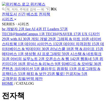
위키북스
⌘K
전체도서
신간
베스트
전자책
시리즈
SERIES · 시리즈
be 개발자
2권
fast AI
4권
IT Leaders
57권
TECH@InsightCampus
1권
TECH@NAVER
17권
UX 디자인
29권
with AI
30권
게임 개발
29권
그래픽 & 아트
10권
네이버
스타트북
1권
데이터 사이언스
132권
데이터 자격검정
15권
데
이터베이스 & 빅데이터
30권
러닝스쿨
18권
맥 & 라이프
15권
메타버스
1권
생성형 AI 프로그래밍
59권
시스템 & 네트워크
31권
어비의 실무노트
2권
오픈소스 & 웹
142권
웹동네
5권
위
키미디어
16권
유닉스 & 리눅스
9권
임베디드 & 모바일
36권
콘텐츠 크리에이션
5권
클라우드 컴퓨팅
13권
프로그래밍 &
프랙티스
53권
해킹 & 보안
25권
헬로! 인공지능
5권
고객문의
집필/번역 제안
HOME
/
CATALOG
전자책