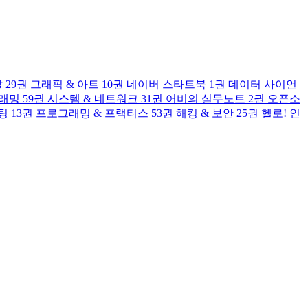
발
29권
그래픽 & 아트
10권
네이버 스타트북
1권
데이터 사이언
그래밍
59권
시스템 & 네트워크
31권
어비의 실무노트
2권
오픈소
팅
13권
프로그래밍 & 프랙티스
53권
해킹 & 보안
25권
헬로! 인