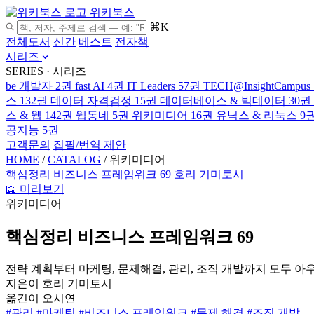
위키북스
⌘K
전체도서
신간
베스트
전자책
시리즈
SERIES · 시리즈
be 개발자
2권
fast AI
4권
IT Leaders
57권
TECH@InsightCampus
스
132권
데이터 자격검정
15권
데이터베이스 & 빅데이터
30권
스 & 웹
142권
웹동네
5권
위키미디어
16권
유닉스 & 리눅스
9
공지능
5권
고객문의
집필/번역 제안
HOME
/
CATALOG
/
위키미디어
핵심정리 비즈니스 프레임워크 69
호리 기미토시
📖 미리보기
위키미디어
핵심정리 비즈니스 프레임워크 69
전략 계획부터 마케팅, 문제해결, 관리, 조직 개발까지 모두 아
지은이
호리 기미토시
옮긴이
오시연
#관리
#마케팅
#비즈니스 프레임워크
#문제 해결
#조직 개발