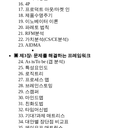
4P
프로덕트 아웃/마켓 인
제품수명주기
이노베이터 이론
파레토 법칙
RFM분석
가치분석(CS/CE분석)
AIDMA
▣ 제3장: 문제를 해결하는 프레임워크
As is/To be (갭 분석)
특성요인도
로직트리
프로세스 맵
브레인스토밍
스캠퍼
마인드맵
친화도법
타임머신법
기대?과제 매트리스
대안별 장단점 비교표
페이오프 매트릭스