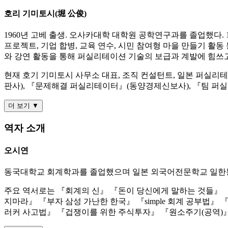
호리 기미토시(堀 公俊)
1960년 고베 출생. 오사카대학 대학원 공학연구과를 졸업했다. 
프로젝트, 기업 합병, 교육 연수, 시민 참여형 마을 만들기 활
와 강연 활동을 통해 퍼실리테이션 기술의 보급과 계발에 힘쓰고
현재 호기 기미토시 사무소 대표, 조직 컨설턴트, 일본 퍼실
판사), 『문제해결 퍼실리테이터』(동양경제신보사), 『팀 퍼
더 보기 ▼
역자 소개
오시연
동국대학교 회계학과를 졸업했으며 일본 외국어전문학교 일한통
주요 역서로는 『회계의 신』 『돈이 당신에게 말하는 것들』 
지마라』 『부자 삼성 가난한 한국』 『simple 회계 공부법
러커 사고법』 『겁쟁이를 위한 주식투자』 『원소주기(공역)』