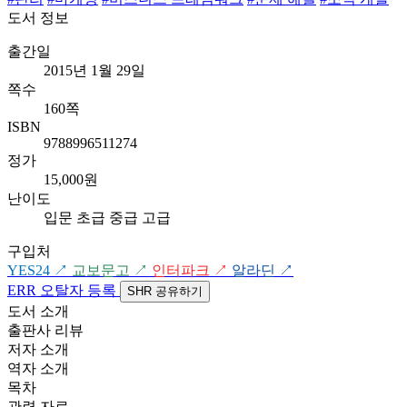
도서 정보
출간일
2015년 1월 29일
쪽수
160쪽
ISBN
9788996511274
정가
15,000원
난이도
입문
초급
중급
고급
구입처
YES24
↗
교보문고
↗
인터파크
↗
알라딘
↗
ERR
오탈자 등록
SHR
공유하기
도서 소개
출판사 리뷰
저자 소개
역자 소개
목차
관련 자료