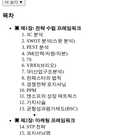
더 보기 ▼
목차
▣ 제1장: 전략 수립 프레임워크
3C 분석
SWOT 분석(스왓 분석)
PEST 분석
3M(인력/자원/자본)
7S
VRIO(브리오)
5F(산업구조분석)
란체스터의 법칙
경쟁전략 포지셔닝
PPM
앤소프의 성장 매트릭스
가치사슬
균형성과평가제도(BSC)
▣ 제2장: 마케팅 프레임워크
STP 전략
포지셔닝맵