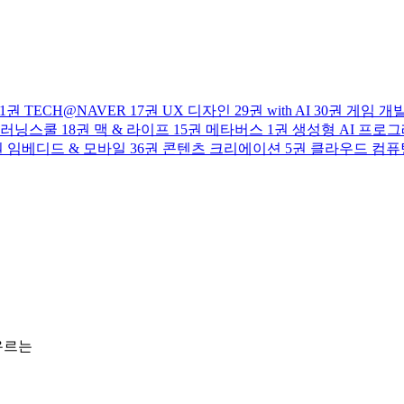
1권
TECH@NAVER
17권
UX 디자인
29권
with AI
30권
게임 개
러닝스쿨
18권
맥 & 라이프
15권
메타버스
1권
생성형 AI 프로
권
임베디드 & 모바일
36권
콘텐츠 크리에이션
5권
클라우드 컴퓨
우르는