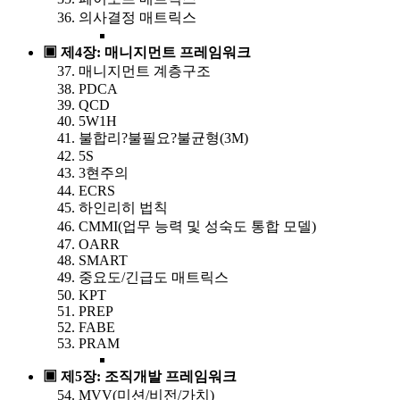
의사결정 매트릭스
▣ 제4장: 매니지먼트 프레임워크
매니지먼트 계층구조
PDCA
QCD
5W1H
불합리?불필요?불균형(3M)
5S
3현주의
ECRS
하인리히 법칙
CMMI(업무 능력 및 성숙도 통합 모델)
OARR
SMART
중요도/긴급도 매트릭스
KPT
PREP
FABE
PRAM
▣ 제5장: 조직개발 프레임워크
MVV(미션/비전/가치)