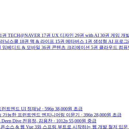
1권
TECH@NAVER
17권
UX 디자인
29권
with AI
30권
게임 개
러닝스쿨
18권
맥 & 라이프
15권
메타버스
1권
생성형 AI 프로
권
임베디드 & 모바일
36권
콘텐츠 크리에이션
5권
클라우드 컴퓨
프런트엔드 UI
정재남 · 596p
38,000원
초급
속 가능한 프런트엔드 엔지니어링
이문기 · 396p
28,000원
초급
 Deep Dive
전유정, 김용찬 · 1012p
55,000원
중급
픈소스 & 웹
Vue 3와 스프링 부트로 시작하는 웹 개발 철저 입문