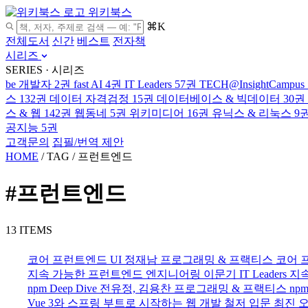
위키북스
⌘K
전체도서
신간
베스트
전자책
시리즈
SERIES · 시리즈
be 개발자
2권
fast AI
4권
IT Leaders
57권
TECH@InsightCampus
스
132권
데이터 자격검정
15권
데이터베이스 & 빅데이터
30권
스 & 웹
142권
웹동네
5권
위키미디어
16권
유닉스 & 리눅스
9
공지능
5권
고객문의
집필/번역 제안
HOME
/
TAG
/
프런트엔드
#프런트엔드
13 ITEMS
코어 프런트엔드 UI
정재남
프로그래밍 & 프랙티스
코어 
지속 가능한 프런트엔드 엔지니어링
이문기
IT Leaders
지
npm Deep Dive
전유정, 김용찬
프로그래밍 & 프랙티스
npm
Vue 3와 스프링 부트로 시작하는 웹 개발 철저 입문
최진
오