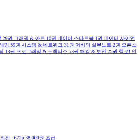
발
29권
그래픽 & 아트
10권
네이버 스타트북
1권
데이터 사이언
그래밍
59권
시스템 & 네트워크
31권
어비의 실무노트
2권
오픈소
팅
13권
프로그래밍 & 프랙티스
53권
해킹 & 보안
25권
헬로! 인
최진 · 672p
38,000원
초급