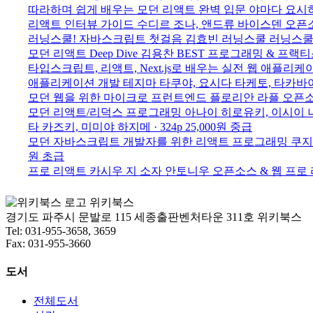
따라하며 쉽게 배우는 모던 리액트 완벽 입문
야마다 요시
리액트 인터뷰 가이드
수디르 조나, 앤드류 바이스덴
오픈소
러닝스쿨! 자바스크립트 첫걸음
김효빈
러닝스쿨
러닝스쿨
모던 리액트 Deep Dive
김용찬
BEST
프로그래밍 & 프랙티
타입스크립트, 리액트, Next.js로 배우는 실전 웹 애플리케
애플리케이션 개발
테지마 타쿠야, 요시다 타케토, 타카바야시
모던 웹을 위한 마이크로 프런트엔드
플로리안 라플
오픈소
모던 리액트/리덕스 프로그래밍
아나이 히로유키, 이시이 
타 카즈키, 미미야 하지메 · 324p
25,000원
중급
모던 자바스크립트 개발자를 위한 리액트 프로그래밍
쿠지
원
초급
프로 리액트
카시우 지 소자 안토니우
오픈소스 & 웹
프로
위키북스
경기도 파주시 문발로 115 세종출판벤처타운 311호 위키북스
Tel: 031-955-3658, 3659
Fax: 031-955-3660
도서
전체도서