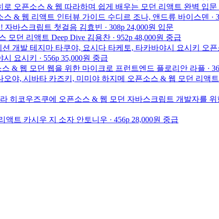
히로
오픈소스 & 웹
따라하며 쉽게 배우는 모던 리액트 완벽 입문
스 & 웹
리액트 인터뷰 가이드
수디르 조나, 앤드류 바이스덴 · 3
! 자바스크립트 첫걸음
김효빈 · 308p
24,000원
입문
스
모던 리액트 Deep Dive
김용찬 · 952p
48,000원
중급
이션 개발
테지마 타쿠야, 요시다 타케토, 타카바야시 요시키
오픈
 요시키 · 556p
35,000원
중급
스 & 웹
모던 웹을 위한 마이크로 프런트엔드
플로리안 라플 · 36
나오야, 시바타 카즈키, 미미야 하지메
오픈소스 & 웹
모던 리액트
라 히코우즈쿠에
오픈소스 & 웹
모던 자바스크립트 개발자를 위
 리액트
카시우 지 소자 안토니우 · 456p
28,000원
중급