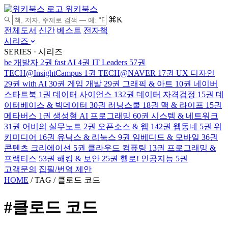
위키북스
⌘K
전체도서
신간
베스트
전자책
시리즈
SERIES · 시리즈
be 개발자
2권
fast AI
4권
IT Leaders
57권
TECH@InsightCampus
1권
TECH@NAVER
17권
UX 디자인
29권
with AI
30권
게임 개발
29권
그래픽 & 아트
10권
네이버
스타트북
1권
데이터 사이언스
132권
데이터 자격검정
15권
데
이터베이스 & 빅데이터
30권
러닝스쿨
18권
맥 & 라이프
15권
메타버스
1권
생성형 AI 프로그래밍
60권
시스템 & 네트워크
31권
어비의 실무노트
2권
오픈소스 & 웹
142권
웹동네
5권
위
키미디어
16권
유닉스 & 리눅스
9권
임베디드 & 모바일
36권
콘텐츠 크리에이션
5권
클라우드 컴퓨팅
13권
프로그래밍 &
프랙티스
53권
해킹 & 보안
25권
헬로! 인공지능
5권
고객문의
집필/번역 제안
HOME
/
TAG
/
클로드 코드
#클로드 코드