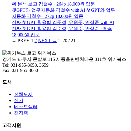
획∙분석∙보고
김철수 · 264p
18,000원
입문
챗GPT와 업무자동화
김철수
with AI
챗GPT와 업무
자동화
김철수 · 272p
18,000원
입문
진짜 챗GPT 활용법
김준성, 유원준, 안상준
with AI
진짜 챗GPT 활용법
김준성, 유원준, 안상준 · 304p
18,000원
입문
← PREV
1
2
NEXT →
1–20 / 21
위키북스
경기도 파주시 문발로 115 세종출판벤처타운 311호 위키북스
Tel: 031-955-3658, 3659
Fax: 031-955-3660
도서
전체도서
신간
베스트셀러
전자책
고객지원