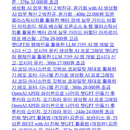
준 · 376p
32,000원
초급
생성형 AI 업무 혁신 2
박찬규, 윤가희
with AI
생성형
AI 업무 혁신 2
박찬규, 윤가희 · 408p
22,000원
입문
엘라스틱서치를 활용한 벡터 검색 실무 가이드
바할
딘 아자르미, 제프 베스탈
오픈소스 & 웹
엘라스틱서
치를 활용한 벡터 검색 실무 가이드
바할딘 아자르미,
제프 베스탈 · 276p
28,000원
고급
챗GPT와 랭체인을 활용한 LLM 기반 AI 앱 개발
요
시다 신고, 오시마 유키
생성형 AI 프로그래밍
챗GPT
와 랭체인을 활용한 LLM 기반 AI 앱 개발
요시다 신
고, 오시마 유키 · 300p
27,000원
초급
AI 코딩 어시스턴트 깃허브 코파일럿 제대로 활용하
기
레오 포터, 다니엘 진가로
생성형 AI 프로그래밍
AI 코딩 어시스턴트 깃허브 코파일럿 제대로 활용하
기
레오 포터, 다니엘 진가로 · 360p
28,000원
초급
OpenAI API와 파이썬으로 나만의 챗GPT 만들기
후
루카와 쇼이치, 오기와라 유이
생성형 AI 프로그래밍
OpenAI API와 파이썬으로 나만의 챗GPT 만들기
후
루카와 쇼이치, 오기와라 유이 · 244p
24,000원
초급
진짜 챗GPT 활용법 (개정판)
김준성, 브라이스 유, 안
상준
BEST
with AI
진짜 챗GPT 활용법 (개정판)
김준
성, 브라이스 유, 안상준 · 352p
20,000원
입문