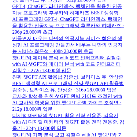
GPT-4, ChatGPT, 라마인덱스, 랭체인을 활용한 인공
지능 프로그래밍
후루카와 히데카즈
BEST
생성형
AI 프로그래밍
GPT-4, ChatGPT, 라마인덱스, 랭체인
을 활용한 인공지능 프로그래밍
후루카와 히데카즈 ·
296p
28,000원
초급
만들면서 배우는 나만의 인공지능 서비스
최은석
생
성형 AI 프로그래밍
만들면서 배우는 나만의 인공지
능 서비스
최은석 · 408p
28,000원
초급
챗GPT와 데이터 분석 with 코드 인터프리터
김철수
with AI
챗GPT와 데이터 분석 with 코드 인터프리터
김철수 · 272p
18,000원
입문
진짜 챗GPT API 활용법
김준성, 브라이스 유, 안상준
BEST
생성형 AI 프로그래밍
진짜 챗GPT API 활용법
김준성, 브라이스 유, 안상준 · 316p
28,000원
입문
교사와 학생을 위한 챗GPT 완벽 가이드
조정연
with
AI
교사와 학생을 위한 챗GPT 완벽 가이드
조정연 ·
212p
18,000원
입문
디지털 마케터의 챗GPT 활용 전략
전용준, 김옥기
with AI
디지털 마케터의 챗GPT 활용 전략
전용준, 김
옥기 · 224p
18,000원
입문
챗GPT와 기획∙분석∙보고
김철수
with AI
챗GPT와 기