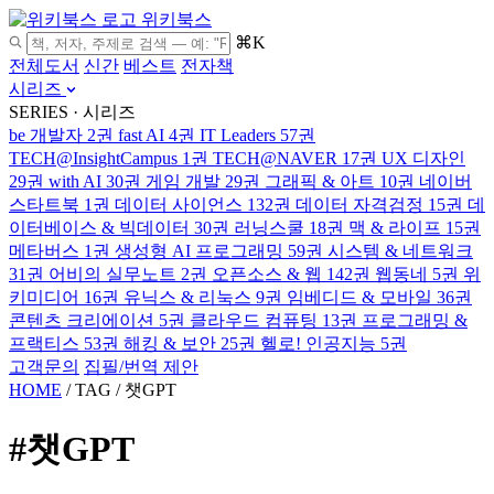
위키북스
⌘K
전체도서
신간
베스트
전자책
시리즈
SERIES · 시리즈
be 개발자
2권
fast AI
4권
IT Leaders
57권
TECH@InsightCampus
1권
TECH@NAVER
17권
UX 디자인
29권
with AI
30권
게임 개발
29권
그래픽 & 아트
10권
네이버
스타트북
1권
데이터 사이언스
132권
데이터 자격검정
15권
데
이터베이스 & 빅데이터
30권
러닝스쿨
18권
맥 & 라이프
15권
메타버스
1권
생성형 AI 프로그래밍
59권
시스템 & 네트워크
31권
어비의 실무노트
2권
오픈소스 & 웹
142권
웹동네
5권
위
키미디어
16권
유닉스 & 리눅스
9권
임베디드 & 모바일
36권
콘텐츠 크리에이션
5권
클라우드 컴퓨팅
13권
프로그래밍 &
프랙티스
53권
해킹 & 보안
25권
헬로! 인공지능
5권
고객문의
집필/번역 제안
HOME
/
TAG
/
챗GPT
#챗GPT