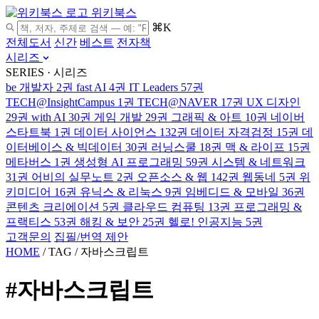
위키북스
⌘K
전체도서
신간
베스트
전자책
시리즈
SERIES · 시리즈
be 개발자
2권
fast AI
4권
IT Leaders
57권
TECH@InsightCampus
1권
TECH@NAVER
17권
UX 디자인
29권
with AI
30권
게임 개발
29권
그래픽 & 아트
10권
네이버
스타트북
1권
데이터 사이언스
132권
데이터 자격검정
15권
데
이터베이스 & 빅데이터
30권
러닝스쿨
18권
맥 & 라이프
15권
메타버스
1권
생성형 AI 프로그래밍
59권
시스템 & 네트워크
31권
어비의 실무노트
2권
오픈소스 & 웹
142권
웹동네
5권
위
키미디어
16권
유닉스 & 리눅스
9권
임베디드 & 모바일
36권
콘텐츠 크리에이션
5권
클라우드 컴퓨팅
13권
프로그래밍 &
프랙티스
53권
해킹 & 보안
25권
헬로! 인공지능
5권
고객문의
집필/번역 제안
HOME
/
TAG
/
자바스크립트
#자바스크립트