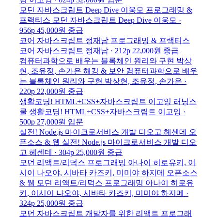
모던 자바스크립트 Deep Dive
이웅모
프로그래밍 &
프랙티스
모던 자바스크립트 Deep Dive
이웅모 ·
956p
45,000원
중급
코어 자바스크립트
정재남
프로그래밍 & 프랙티스
코어 자바스크립트
정재남 · 212p
22,000원
중급
컴퓨터과학으로 배우는 블록체인 원리와 구현
박상
현, 조유정, 손가은
해킹 & 보안
컴퓨터과학으로 배우
는 블록체인 원리와 구현
박상현, 조유정, 손가은 ·
220p
22,000원
중급
생활코딩! HTML+CSS+자바스크립트
이고잉
러닝스
쿨
생활코딩! HTML+CSS+자바스크립트
이고잉 ·
500p
27,000원
입문
실전! Node.js 마이크로서비스 개발
디오고 헤센데
오
픈소스 & 웹
실전! Node.js 마이크로서비스 개발
디오
고 헤센데 · 304p
25,000원
중급
모던 리액트/리덕스 프로그래밍
아나이 히로유키, 이
시이 나오야, 시바타 카즈키, 미미야 하지메
오픈소스
& 웹
모던 리액트/리덕스 프로그래밍
아나이 히로유
키, 이시이 나오야, 시바타 카즈키, 미미야 하지메 ·
324p
25,000원
중급
모던 자바스크립트 개발자를 위한 리액트 프로그래