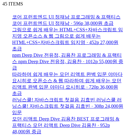
45 ITEMS
코어 프런트엔드 UI
정재남
프로그래밍 & 프랙티스
코어 프런트엔드 UI
정재남 · 596p
38,000원
초급
그림으로 쉽게 배우는 HTML+CSS+자바스크립트
임
지영
오픈소스 & 웹
그림으로 쉽게 배우는
HTML+CSS+자바스크립트
임지영 · 452p
27,000원
초급
npm Deep Dive
전유정, 김용찬
프로그래밍 & 프랙티
스
npm Deep Dive
전유정, 김용찬 · 1012p
55,000원
중
급
따라하며 쉽게 배우는 모던 리액트 완벽 입문
야마다
요시히로
오픈소스 & 웹
따라하며 쉽게 배우는 모던
리액트 완벽 입문
야마다 요시히로 · 720p
36,000원
초급
러닝스쿨! 자바스크립트 첫걸음
김효빈
러닝스쿨
러
닝스쿨! 자바스크립트 첫걸음
김효빈 · 308p
24,000원
입문
모던 리액트 Deep Dive
김용찬
BEST
프로그래밍 &
프랙티스
모던 리액트 Deep Dive
김용찬 · 952p
48,000원
중급