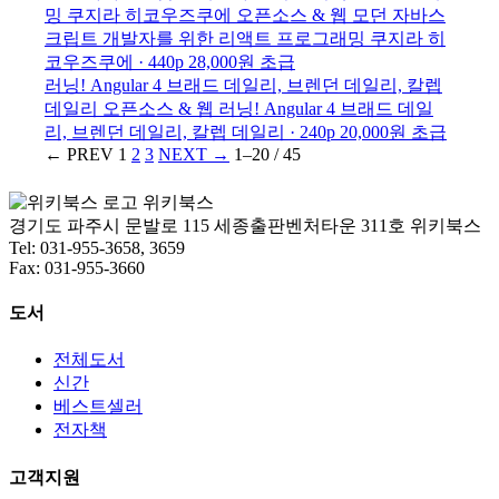
밍
쿠지라 히코우즈쿠에
오픈소스 & 웹
모던 자바스
크립트 개발자를 위한 리액트 프로그래밍
쿠지라 히
코우즈쿠에 · 440p
28,000원
초급
러닝! Angular 4
브래드 데일리, 브렌던 데일리, 칼렙
데일리
오픈소스 & 웹
러닝! Angular 4
브래드 데일
리, 브렌던 데일리, 칼렙 데일리 · 240p
20,000원
초급
← PREV
1
2
3
NEXT →
1–20 / 45
위키북스
경기도 파주시 문발로 115 세종출판벤처타운 311호 위키북스
Tel: 031-955-3658, 3659
Fax: 031-955-3660
도서
전체도서
신간
베스트셀러
전자책
고객지원