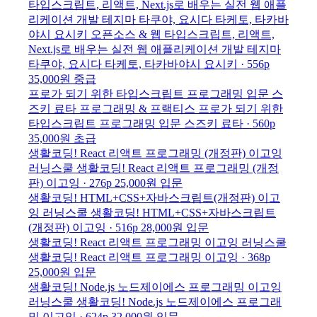
타입스크립트, 리액트, Next.js로 배우는 실전 웹 애플
리케이션 개발
테지마 타쿠야, 요시다 타케토, 타카바
야시 요시키
오픈소스 & 웹
타입스크립트, 리액트,
Next.js로 배우는 실전 웹 애플리케이션 개발
테지마
타쿠야, 요시다 타케토, 타카바야시 요시키 · 556p
35,000원
중급
프로가 되기 위한 타입스크립트 프로그래밍 입문
스
즈키 료타
프로그래밍 & 프랙티스
프로가 되기 위한
타입스크립트 프로그래밍 입문
스즈키 료타 · 560p
35,000원
초급
생활코딩! React 리액트 프로그래밍 (개정판)
이고잉
러닝스쿨
생활코딩! React 리액트 프로그래밍 (개정
판)
이고잉 · 276p
25,000원
입문
생활코딩! HTML+CSS+자바스크립트(개정판)
이고
잉
러닝스쿨
생활코딩! HTML+CSS+자바스크립트
(개정판)
이고잉 · 516p
28,000원
입문
생활코딩! React 리액트 프로그래밍
이고잉
러닝스쿨
생활코딩! React 리액트 프로그래밍
이고잉 · 368p
25,000원
입문
생활코딩! Node.js 노드제이에스 프로그래밍
이고잉
러닝스쿨
생활코딩! Node.js 노드제이에스 프로그래
밍
이고잉 · 624p
32,000원
입문