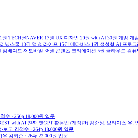
1권
TECH@NAVER
17권
UX 디자인
29권
with AI
30권
게임 개
러닝스쿨
18권
맥 & 라이프
15권
메타버스
1권
생성형 AI 프로
권
임베디드 & 모바일
36권
콘텐츠 크리에이션
5권
클라우드 컴퓨
철수 · 256p
18,000원
입문
BEST
with AI
진짜 챗GPT 활용법 (개정판)
김준성, 브라이스 유, 안상
석∙보고
김철수 · 264p
18,000원
입문
하우
김희준 · 264p
22,000원
입문