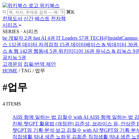
위키북스
⌘K
전체도서
신간
베스트
전자책
시리즈
SERIES · 시리즈
be 개발자
2권
fast AI
4권
IT Leaders
57권
TECH@InsightCampus
스
132권
데이터 자격검정
15권
데이터베이스 & 빅데이터
30권
스 & 웹
142권
웹동네
5권
위키미디어
16권
유닉스 & 리눅스
9
공지능
5권
고객문의
집필/번역 제안
HOME
/
TAG
/
업무
#업무
4 ITEMS
AI와 함께 일하는 법
김철수
with AI
AI와 함께 일하는 법
김
진짜 챗GPT 활용법 (개정판)
김준성, 브라이스 유, 안상준
챗GPT와 기획∙분석∙보고
김철수
with AI
챗GPT와 기획∙분
직장생활 막내 생존 노하우
김희준
직장생활 막내 생존 노