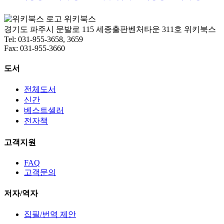
위키북스
경기도 파주시 문발로 115 세종출판벤처타운 311호 위키북스
Tel: 031-955-3658, 3659
Fax: 031-955-3660
도서
전체도서
신간
베스트셀러
전자책
고객지원
FAQ
고객문의
저자/역자
집필/번역 제안