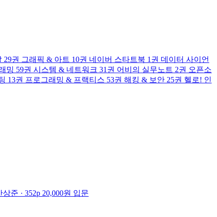
발
29권
그래픽 & 아트
10권
네이버 스타트북
1권
데이터 사이언
그래밍
59권
시스템 & 네트워크
31권
어비의 실무노트
2권
오픈소
팅
13권
프로그래밍 & 프랙티스
53권
해킹 & 보안
25권
헬로! 인
준 · 352p
20,000원
입문