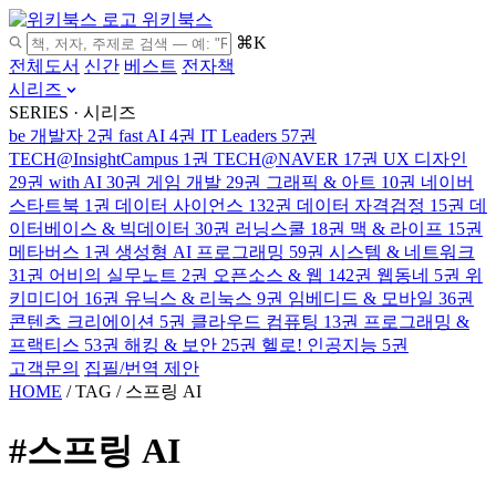
위키북스
⌘K
전체도서
신간
베스트
전자책
시리즈
SERIES · 시리즈
be 개발자
2권
fast AI
4권
IT Leaders
57권
TECH@InsightCampus
1권
TECH@NAVER
17권
UX 디자인
29권
with AI
30권
게임 개발
29권
그래픽 & 아트
10권
네이버
스타트북
1권
데이터 사이언스
132권
데이터 자격검정
15권
데
이터베이스 & 빅데이터
30권
러닝스쿨
18권
맥 & 라이프
15권
메타버스
1권
생성형 AI 프로그래밍
59권
시스템 & 네트워크
31권
어비의 실무노트
2권
오픈소스 & 웹
142권
웹동네
5권
위
키미디어
16권
유닉스 & 리눅스
9권
임베디드 & 모바일
36권
콘텐츠 크리에이션
5권
클라우드 컴퓨팅
13권
프로그래밍 &
프랙티스
53권
해킹 & 보안
25권
헬로! 인공지능
5권
고객문의
집필/번역 제안
HOME
/
TAG
/
스프링 AI
#스프링 AI