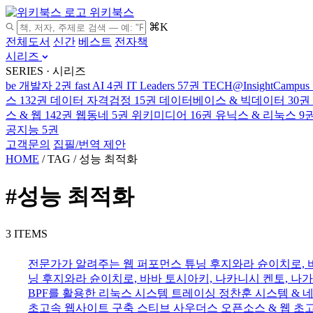
위키북스
⌘K
전체도서
신간
베스트
전자책
시리즈
SERIES · 시리즈
be 개발자
2권
fast AI
4권
IT Leaders
57권
TECH@InsightCampus
스
132권
데이터 자격검정
15권
데이터베이스 & 빅데이터
30권
스 & 웹
142권
웹동네
5권
위키미디어
16권
유닉스 & 리눅스
9
공지능
5권
고객문의
집필/번역 제안
HOME
/
TAG
/
성능 최적화
#성능 최적화
3 ITEMS
전문가가 알려주는 웹 퍼포먼스 튜닝
후지와라 슌이치로, 
닝
후지와라 슌이치로, 바바 토시아키, 나카니시 켄토, 나가노 
BPF를 활용한 리눅스 시스템 트레이싱
정찬훈
시스템 & 
초고속 웹사이트 구축
스티브 사우더스
오픈소스 & 웹
초고