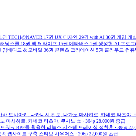
1권
TECH@NAVER
17권
UX 디자인
29권
with AI
30권
게임 개
러닝스쿨
18권
맥 & 라이프
15권
메타버스
1권
생성형 AI 프로
권
임베디드 & 모바일
36권
콘텐츠 크리에이션
5권
클라우드 컴퓨
바바 토시아키, 나카니시 켄토, 나가노 마사히로, 카네코 타츠야, 
마사히로, 카네코 타츠야, 쿠사노 쇼 · 364p
28,000원
중급
네트워크
BPF를 활용한 리눅스 시스템 트레이싱
정찬훈 · 396p
27
속 웹사이트 구축
스티브 사우더스 · 296p
22,000원
초급