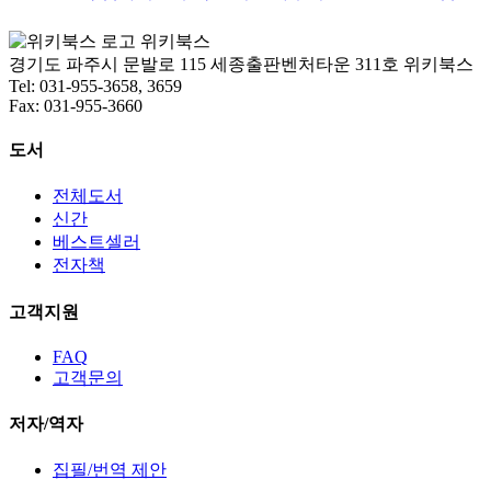
위키북스
경기도 파주시 문발로 115 세종출판벤처타운 311호 위키북스
Tel: 031-955-3658, 3659
Fax: 031-955-3660
도서
전체도서
신간
베스트셀러
전자책
고객지원
FAQ
고객문의
저자/역자
집필/번역 제안