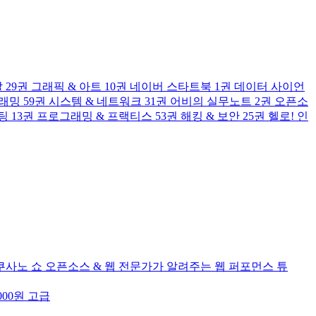
발
29권
그래픽 & 아트
10권
네이버 스타트북
1권
데이터 사이언
그래밍
59권
시스템 & 네트워크
31권
어비의 실무노트
2권
오픈소
팅
13권
프로그래밍 & 프랙티스
53권
해킹 & 보안
25권
헬로! 인
쿠사노 쇼
오픈소스 & 웹
전문가가 알려주는 웹 퍼포먼스 튜
,000원
고급