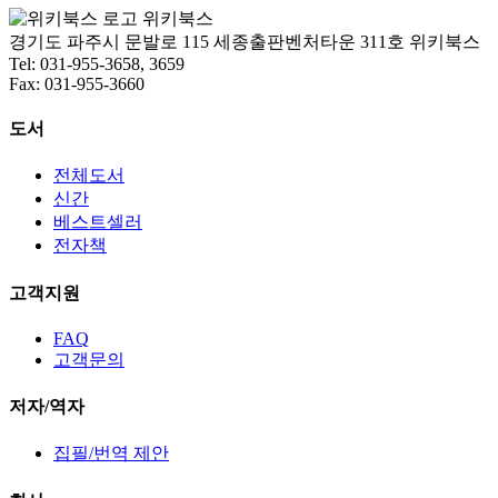
위키북스
경기도 파주시 문발로 115 세종출판벤처타운 311호 위키북스
Tel: 031-955-3658, 3659
Fax: 031-955-3660
도서
전체도서
신간
베스트셀러
전자책
고객지원
FAQ
고객문의
저자/역자
집필/번역 제안