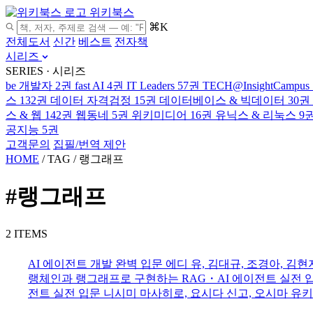
위키북스
⌘K
전체도서
신간
베스트
전자책
시리즈
SERIES · 시리즈
be 개발자
2권
fast AI
4권
IT Leaders
57권
TECH@InsightCampus
스
132권
데이터 자격검정
15권
데이터베이스 & 빅데이터
30권
스 & 웹
142권
웹동네
5권
위키미디어
16권
유닉스 & 리눅스
9
공지능
5권
고객문의
집필/번역 제안
HOME
/
TAG
/
랭그래프
#랭그래프
2 ITEMS
AI 에이전트 개발 완벽 입문
에디 유, 김대규, 조경아, 김현
랭체인과 랭그래프로 구현하는 RAG・AI 에이전트 실전 
전트 실전 입문
니시미 마사히로, 요시다 신고, 오시마 유키 ·