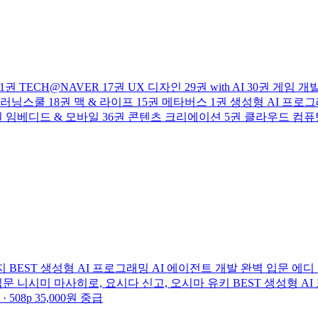
1권
TECH@NAVER
17권
UX 디자인
29권
with AI
30권
게임 개
러닝스쿨
18권
맥 & 라이프
15권
메타버스
1권
생성형 AI 프로
권
임베디드 & 모바일
36권
콘텐츠 크리에이션
5권
클라우드 컴퓨
지
BEST
생성형 AI 프로그래밍
AI 에이전트 개발 완벽 입문
에디 
입문
니시미 마사히로, 요시다 신고, 오시마 유키
BEST
생성형 A
 508p
35,000원
중급