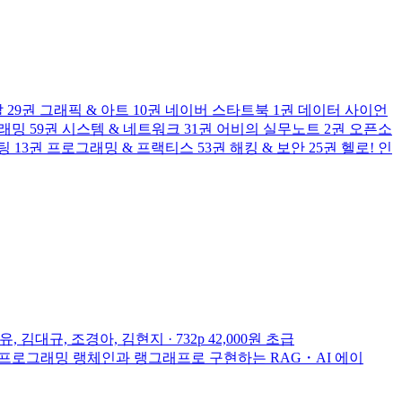
발
29권
그래픽 & 아트
10권
네이버 스타트북
1권
데이터 사이언
그래밍
59권
시스템 & 네트워크
31권
어비의 실무노트
2권
오픈소
팅
13권
프로그래밍 & 프랙티스
53권
해킹 & 보안
25권
헬로! 인
유, 김대규, 조경아, 김현지 · 732p
42,000원
초급
I 프로그래밍
랭체인과 랭그래프로 구현하는 RAG・AI 에이