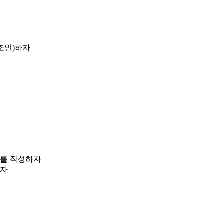
(조인)하자
그를 작성하자
하자