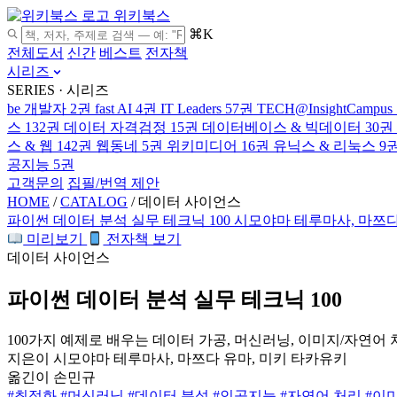
위키북스
⌘K
전체도서
신간
베스트
전자책
시리즈
SERIES · 시리즈
be 개발자
2권
fast AI
4권
IT Leaders
57권
TECH@InsightCampus
스
132권
데이터 자격검정
15권
데이터베이스 & 빅데이터
30권
스 & 웹
142권
웹동네
5권
위키미디어
16권
유닉스 & 리눅스
9
공지능
5권
고객문의
집필/번역 제안
HOME
/
CATALOG
/
데이터 사이언스
파이썬 데이터 분석 실무 테크닉 100
시모야마 테루마사, 마쯔다
미리보기
전자책 보기
데이터 사이언스
파이썬 데이터 분석 실무 테크닉 100
100가지 예제로 배우는 데이터 가공, 머신러닝, 이미지/자연어
지은이
시모야마 테루마사, 마쯔다 유마, 미키 타카유키
옮긴이
손민규
#최적화
#머신러닝
#데이터 분석
#인공지능
#자연어 처리
#이