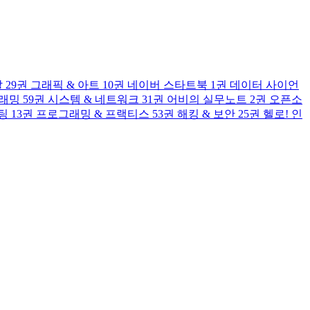
발
29권
그래픽 & 아트
10권
네이버 스타트북
1권
데이터 사이언
그래밍
59권
시스템 & 네트워크
31권
어비의 실무노트
2권
오픈소
팅
13권
프로그래밍 & 프랙티스
53권
해킹 & 보안
25권
헬로! 인