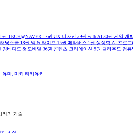
1권
TECH@NAVER
17권
UX 디자인
29권
with AI
30권
게임 개
러닝스쿨
18권
맥 & 라이프
15권
메타버스
1권
생성형 AI 프로
권
임베디드 & 모바일
36권
콘텐츠 크리에이션
5권
클라우드 컴퓨
 유마, 미키 타카유키
 처리의 기술
미지 인식