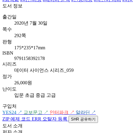
도서 정보
출간일
2020년 7월 30일
쪽수
292쪽
판형
175*235*17mm
ISBN
9791158392178
시리즈
데이터 사이언스 시리즈_059
정가
26,000원
난이도
입문
초급
중급
고급
구입처
YES24
↗
교보문고
↗
인터파크
↗
알라딘
↗
ZIP
예제 코드
ERR
오탈자 등록
SHR
공유하기
도서 소개
저자 소개