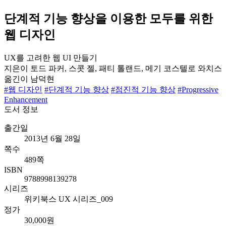
단계적 기능 향상을 이용한 모두를 위한
웹 디자인
UX를 고려한 웹 UI 만들기
지은이
토드 파커, 스콧 젤, 패티 톨랜드, 메기 코스텔로 와치스
옮긴이
남덕현
#웹 디자인
#단계적 기능 향상
#점진적 기능 향상
#Progressive
Enhancement
도서 정보
출간일
2013년 6월 28일
쪽수
489쪽
ISBN
9788998139278
시리즈
위키북스 UX 시리즈_009
정가
30,000원