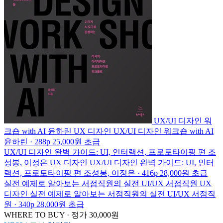
UX/UI 디자인 워
크숍 with AI
윤하린
UX 디자인
UX/UI 디자인 워크숍 with AI
윤하린 · 288p
25,000원
초급
UX/UI 디자인 완벽 가이드: UI, 인터랙션, 프로토타이핑 편
조
성봉, 이정은
UX 디자인
UX/UI 디자인 완벽 가이드: UI, 인터
랙션, 프로토타이핑 편
조성봉, 이정은 · 416p
28,000원
초급
실전 예제로 알아보는 서점직원의 실전 UI/UX
서점직원
UX
디자인
실전 예제로 알아보는 서점직원의 실전 UI/UX
서점직
원 · 340p
28,000원
초급
WHERE TO BUY · 정가 30,000원