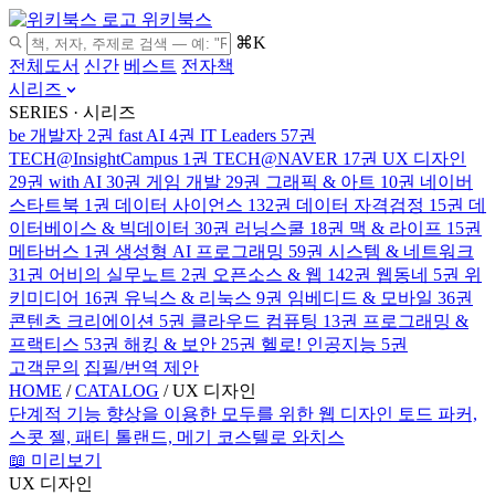
위키북스
⌘K
전체도서
신간
베스트
전자책
시리즈
SERIES · 시리즈
be 개발자
2권
fast AI
4권
IT Leaders
57권
TECH@InsightCampus
1권
TECH@NAVER
17권
UX 디자인
29권
with AI
30권
게임 개발
29권
그래픽 & 아트
10권
네이버
스타트북
1권
데이터 사이언스
132권
데이터 자격검정
15권
데
이터베이스 & 빅데이터
30권
러닝스쿨
18권
맥 & 라이프
15권
메타버스
1권
생성형 AI 프로그래밍
59권
시스템 & 네트워크
31권
어비의 실무노트
2권
오픈소스 & 웹
142권
웹동네
5권
위
키미디어
16권
유닉스 & 리눅스
9권
임베디드 & 모바일
36권
콘텐츠 크리에이션
5권
클라우드 컴퓨팅
13권
프로그래밍 &
프랙티스
53권
해킹 & 보안
25권
헬로! 인공지능
5권
고객문의
집필/번역 제안
HOME
/
CATALOG
/
UX 디자인
단계적 기능 향상을 이용한 모두를 위한 웹 디자인
토드 파커,
스콧 젤, 패티 톨랜드, 메기 코스텔로 와치스
📖 미리보기
UX 디자인