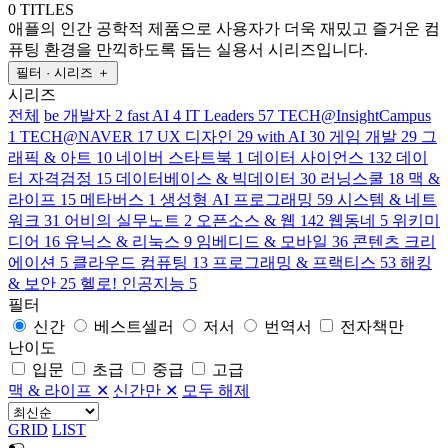
0 TITLES
애플의 인간 공학적 제품으로 사용자가 더욱 재밌고 즐거운 컴
퓨팅 환경을 만끽하도록 돕는 실용서 시리즈입니다.
필터 · 시리즈
＋
시리즈
전체
be 개발자
2
fast AI
4
IT Leaders
57
TECH@InsightCampus
1
TECH@NAVER
17
UX 디자인
29
with AI
30
게임 개발
29
그
래픽 & 아트
10
네이버 스타트북
1
데이터 사이언스
132
데이
터 자격검정
15
데이터베이스 & 빅데이터
30
러닝스쿨
18
맥 &
라이프
15
메타버스
1
생성형 AI 프로그래밍
59
시스템 & 네트
워크
31
어비의 실무노트
2
오픈소스 & 웹
142
웹동네
5
위키미
디어
16
유닉스 & 리눅스
9
임베디드 & 모바일
36
콘텐츠 크리
에이션
5
클라우드 컴퓨팅
13
프로그래밍 & 프랙티스
53
해킹
& 보안
25
헬로! 인공지능
5
필터
신간
베스트셀러
저서
번역서
전자책만
난이도
입문
초급
중급
고급
맥 & 라이프
✕
신간만
✕
모두 해제
GRID
LIST