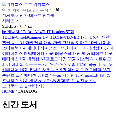
위키북스
⌘K
전체도서
신간
베스트
전자책
시리즈
SERIES · 시리즈
be 개발자
2권
fast AI
4권
IT Leaders
57권
TECH@InsightCampus
1권
TECH@NAVER
17권
UX 디자인
29권
with AI
30권
게임 개발
29권
그래픽 & 아트
10권
네이버
스타트북
1권
데이터 사이언스
132권
데이터 자격검정
15권
데
이터베이스 & 빅데이터
30권
러닝스쿨
18권
맥 & 라이프
15권
메타버스
1권
생성형 AI 프로그래밍
59권
시스템 & 네트워크
31권
어비의 실무노트
2권
오픈소스 & 웹
142권
웹동네
5권
위
키미디어
16권
유닉스 & 리눅스
9권
임베디드 & 모바일
36권
콘텐츠 크리에이션
5권
클라우드 컴퓨팅
13권
프로그래밍 &
프랙티스
53권
해킹 & 보안
25권
헬로! 인공지능
5권
고객문의
집필/번역 제안
HOME
/
CATALOG
신간 도서