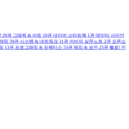
발
29권
그래픽 & 아트
10권
네이버 스타트북
1권
데이터 사이언
그래밍
59권
시스템 & 네트워크
31권
어비의 실무노트
2권
오픈소
팅
13권
프로그래밍 & 프랙티스
53권
해킹 & 보안
25권
헬로! 인