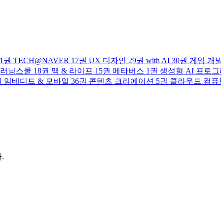
1권
TECH@NAVER
17권
UX 디자인
29권
with AI
30권
게임 개
러닝스쿨
18권
맥 & 라이프
15권
메타버스
1권
생성형 AI 프로
권
임베디드 & 모바일
36권
콘텐츠 크리에이션
5권
클라우드 컴퓨
.