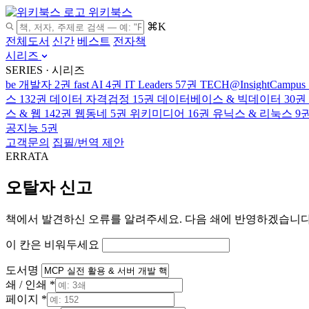
위키북스
⌘K
전체도서
신간
베스트
전자책
시리즈
SERIES · 시리즈
be 개발자
2권
fast AI
4권
IT Leaders
57권
TECH@InsightCampus
스
132권
데이터 자격검정
15권
데이터베이스 & 빅데이터
30권
스 & 웹
142권
웹동네
5권
위키미디어
16권
유닉스 & 리눅스
9
공지능
5권
고객문의
집필/번역 제안
ERRATA
오탈자 신고
책에서 발견하신 오류를 알려주세요. 다음 쇄에 반영하겠습니다
이 칸은 비워두세요
도서명
쇄 / 인쇄 *
페이지 *