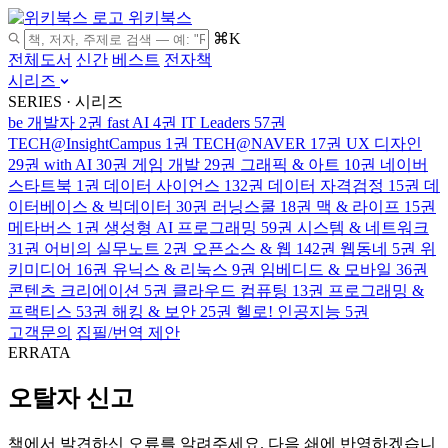
위키북스
⌘K
전체도서
신간
베스트
전자책
시리즈
SERIES · 시리즈
be 개발자
2권
fast AI
4권
IT Leaders
57권
TECH@InsightCampus
1권
TECH@NAVER
17권
UX 디자인
29권
with AI
30권
게임 개발
29권
그래픽 & 아트
10권
네이버
스타트북
1권
데이터 사이언스
132권
데이터 자격검정
15권
데
이터베이스 & 빅데이터
30권
러닝스쿨
18권
맥 & 라이프
15권
메타버스
1권
생성형 AI 프로그래밍
59권
시스템 & 네트워크
31권
어비의 실무노트
2권
오픈소스 & 웹
142권
웹동네
5권
위
키미디어
16권
유닉스 & 리눅스
9권
임베디드 & 모바일
36권
콘텐츠 크리에이션
5권
클라우드 컴퓨팅
13권
프로그래밍 &
프랙티스
53권
해킹 & 보안
25권
헬로! 인공지능
5권
고객문의
집필/번역 제안
ERRATA
오탈자 신고
책에서 발견하신 오류를 알려주세요. 다음 쇄에 반영하겠습니