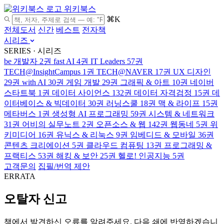
위키북스
⌘K
전체도서
신간
베스트
전자책
시리즈
SERIES · 시리즈
be 개발자
2권
fast AI
4권
IT Leaders
57권
TECH@InsightCampus
1권
TECH@NAVER
17권
UX 디자인
29권
with AI
30권
게임 개발
29권
그래픽 & 아트
10권
네이버
스타트북
1권
데이터 사이언스
132권
데이터 자격검정
15권
데
이터베이스 & 빅데이터
30권
러닝스쿨
18권
맥 & 라이프
15권
메타버스
1권
생성형 AI 프로그래밍
59권
시스템 & 네트워크
31권
어비의 실무노트
2권
오픈소스 & 웹
142권
웹동네
5권
위
키미디어
16권
유닉스 & 리눅스
9권
임베디드 & 모바일
36권
콘텐츠 크리에이션
5권
클라우드 컴퓨팅
13권
프로그래밍 &
프랙티스
53권
해킹 & 보안
25권
헬로! 인공지능
5권
고객문의
집필/번역 제안
ERRATA
오탈자 신고
책에서 발견하신 오류를 알려주세요. 다음 쇄에 반영하겠습니