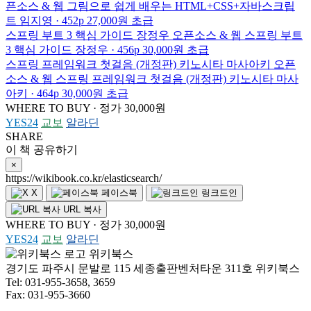
픈소스 & 웹
그림으로 쉽게 배우는 HTML+CSS+자바스크립
트
임지영 · 452p
27,000원
초급
스프링 부트 3 핵심 가이드
장정우
오픈소스 & 웹
스프링 부트
3 핵심 가이드
장정우 · 456p
30,000원
초급
스프링 프레임워크 첫걸음 (개정판)
키노시타 마사아키
오픈
소스 & 웹
스프링 프레임워크 첫걸음 (개정판)
키노시타 마사
아키 · 464p
30,000원
초급
WHERE TO BUY · 정가 30,000원
YES24
교보
알라딘
SHARE
이 책 공유하기
×
https://wikibook.co.kr/elasticsearch/
X
페이스북
링크드인
URL 복사
WHERE TO BUY · 정가 30,000원
YES24
교보
알라딘
위키북스
경기도 파주시 문발로 115 세종출판벤처타운 311호 위키북스
Tel: 031-955-3658, 3659
Fax: 031-955-3660