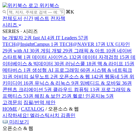
위키북스
⌘K
전체도서
신간
베스트
전자책
시리즈
SERIES · 시리즈
be 개발자
2권
fast AI
4권
IT Leaders
57권
TECH@InsightCampus
1권
TECH@NAVER
17권
UX 디자인
29권
with AI
30권
게임 개발
29권
그래픽 & 아트
10권
네이버
스타트북
1권
데이터 사이언스
132권
데이터 자격검정
15권
데
이터베이스 & 빅데이터
30권
러닝스쿨
18권
맥 & 라이프
15권
메타버스
1권
생성형 AI 프로그래밍
60권
시스템 & 네트워크
31권
어비의 실무노트
2권
오픈소스 & 웹
142권
웹동네
5권
위
키미디어
16권
유닉스 & 리눅스
9권
임베디드 & 모바일
36권
콘텐츠 크리에이션
5권
클라우드 컴퓨팅
13권
프로그래밍 &
프랙티스
53권
해킹 & 보안
25권
헬로! 인공지능
5권
고객문의
집필/번역 제안
HOME
/
CATALOG
/
오픈소스 & 웹
시작하세요! 엘라스틱서치
김종민
미리보기
오픈소스 & 웹