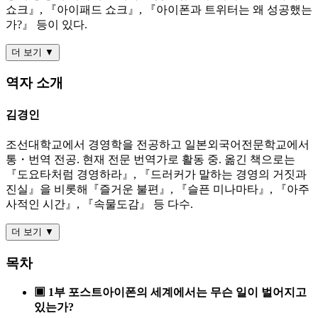
쇼크』, 『아이패드 쇼크』, 『아이폰과 트위터는 왜 성공했는
가?』 등이 있다.
더 보기 ▼
역자 소개
김경인
조선대학교에서 경영학을 전공하고 일본외국어전문학교에서
통・번역 전공. 현재 전문 번역가로 활동 중. 옮긴 책으로는
『도요타처럼 경영하라』, 『드러커가 말하는 경영의 거짓과
진실』을 비롯해『즐거운 불편』, 『슬픈 미나마타』, 『아주
사적인 시간』, 『속물도감』 등 다수.
더 보기 ▼
목차
▣ 1부 포스트아이폰의 세계에서는 무슨 일이 벌어지고
있는가?