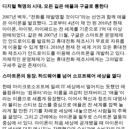
디지털 혁명의 시대, 모든 길은 애플과 구글로 통한다
2007년 벽두, “전화를 재발명할 것이다”라는 선언과 함께 애플
은 아이폰을 발표했다. 그로부터 4년이 채 안 된 2010년 현재
아이폰, 아이팟, 아이패드는 전 세계를 기준으로 1억 대 이상
판매되었다. 같은 해 2007년 11월, 구글은 스마트폰 운영체제
인 안드로이드를 발표하고 휴대전화 제조사가 무료로 자유롭
게 이용할 수 있게 했다. 2010년 현재 전 세계 거의 모든 휴대전
화 제조사가 안드로이드를 이용해 스마트폰을 개발하고 있다.
자체적인 운영체제가 없는 휴대전화 제조사에게는 그야말로
구세주 같은 존재이다.
스마트폰의 등장, 하드웨어를 넘어 소프트웨어 세상을 열다
한때 마이크로소프트에 밀려 IT 세상에서 멀어지는 듯했던 애
플컴퓨터는 ‘컴퓨터’라는 이름을 과감히 던져버리고 ‘애플’이
라는 이름으로 새롭게 등장했다. 이어서 혁신과 창조의 대명사
라 불리는 스티브 잡스를 중심으로 애플은 전 세계를 깜짝 놀
라게 할 만한 기기를 차례로 세상에 내놓으면서 사람들의 주목
을 끌었다. 그리고 근래에는 아이폰을 필두로 스마트폰 열풍의
중심에 서 있다. 아이폰이 처음 세상에 공개됐을 때 아이폰이
IT 세상에 던진 메시지는 강렬했으며 순식간에 소비자의 마음