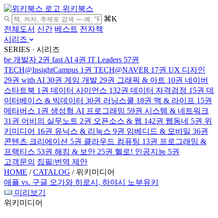
위키북스
⌘K
전체도서
신간
베스트
전자책
시리즈
SERIES · 시리즈
be 개발자
2권
fast AI
4권
IT Leaders
57권
TECH@InsightCampus
1권
TECH@NAVER
17권
UX 디자인
29권
with AI
30권
게임 개발
29권
그래픽 & 아트
10권
네이버
스타트북
1권
데이터 사이언스
132권
데이터 자격검정
15권
데
이터베이스 & 빅데이터
30권
러닝스쿨
18권
맥 & 라이프
15권
메타버스
1권
생성형 AI 프로그래밍
59권
시스템 & 네트워크
31권
어비의 실무노트
2권
오픈소스 & 웹
142권
웹동네
5권
위
키미디어
16권
유닉스 & 리눅스
9권
임베디드 & 모바일
36권
콘텐츠 크리에이션
5권
클라우드 컴퓨팅
13권
프로그래밍 &
프랙티스
53권
해킹 & 보안
25권
헬로! 인공지능
5권
고객문의
집필/번역 제안
HOME
/
CATALOG
/
위키미디어
애플 vs. 구글
오가와 히로시, 하야시 노부유키
미리보기
위키미디어