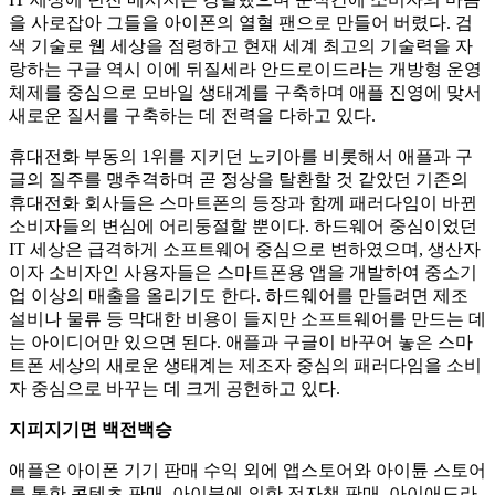
을 사로잡아 그들을 아이폰의 열혈 팬으로 만들어 버렸다. 검
색 기술로 웹 세상을 점령하고 현재 세계 최고의 기술력을 자
랑하는 구글 역시 이에 뒤질세라 안드로이드라는 개방형 운영
체제를 중심으로 모바일 생태계를 구축하며 애플 진영에 맞서
새로운 질서를 구축하는 데 전력을 다하고 있다.
휴대전화 부동의 1위를 지키던 노키아를 비롯해서 애플과 구
글의 질주를 맹추격하며 곧 정상을 탈환할 것 같았던 기존의
휴대전화 회사들은 스마트폰의 등장과 함께 패러다임이 바뀐
소비자들의 변심에 어리둥절할 뿐이다. 하드웨어 중심이었던
IT 세상은 급격하게 소프트웨어 중심으로 변하였으며, 생산자
이자 소비자인 사용자들은 스마트폰용 앱을 개발하여 중소기
업 이상의 매출을 올리기도 한다. 하드웨어를 만들려면 제조
설비나 물류 등 막대한 비용이 들지만 소프트웨어를 만드는 데
는 아이디어만 있으면 된다. 애플과 구글이 바꾸어 놓은 스마
트폰 세상의 새로운 생태계는 제조자 중심의 패러다임을 소비
자 중심으로 바꾸는 데 크게 공헌하고 있다.
지피지기면 백전백승
애플은 아이폰 기기 판매 수익 외에 앱스토어와 아이튠 스토어
를 통한 콘텐츠 판매, 아이북에 의한 전자책 판매, 아이애드라