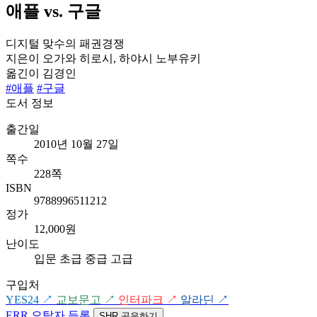
애플 vs. 구글
디지털 맞수의 패권경쟁
지은이
오가와 히로시, 하야시 노부유키
옮긴이
김경인
#애플
#구글
도서 정보
출간일
2010년 10월 27일
쪽수
228쪽
ISBN
9788996511212
정가
12,000원
난이도
입문
초급
중급
고급
구입처
YES24
↗
교보문고
↗
인터파크
↗
알라딘
↗
ERR
오탈자 등록
SHR
공유하기