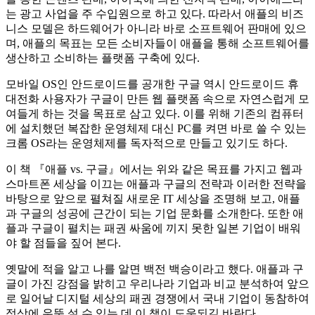
는 광고 사업을 주 수입원으로 하고 있다. 따라서 애플의 비즈
니스 모델은 하드웨어가 아니라 바로 소프트웨어 판매에 있으
며, 애플의 목표는 모든 소비자들이 애플을 통해 소프트웨어를
생산하고 소비하는 플랫폼 구축에 있다.
모바일 OS인 안드로이드를 공개한 구글 역시 안드로이드 휴
대전화 사용자가 구글이 만든 웹 플랫폼 속으로 자연스럽게 모
여들게 하는 것을 목표로 삼고 있다. 이를 위해 기존의 컴퓨터
에 설치했던 복잡한 운영체제 대신 PC를 켜면 바로 쓸 수 있는
크롬 OS라는 운영체제를 독자적으로 만들고 있기도 하다.
이 책 『애플 vs. 구글』에서는 위와 같은 목표를 가지고 웹과
스마트폰 세상을 이끄는 애플과 구글의 전략과 이러한 전략을
바탕으로 앞으로 펼쳐질 새로운 IT 세상을 조명해 보고, 애플
과 구글의 성공에 근간이 되는 기업 문화를 소개한다. 또한 애
플과 구글이 펼치는 패권 싸움에 끼지 못한 일본 기업이 배워
야 할 점들을 짚어 본다.
옛말에 적을 알고 나를 알면 백전 백승이라고 했다. 애플과 구
글이 가진 강점을 밝히고 우리나라 기업과 비교 분석하여 앞으
로 일어날 디지털 세상의 패권 경쟁에서 국내 기업이 동참하여
정상에 우뚝 설 수 있는 데 이 책이 도움되길 바란다.